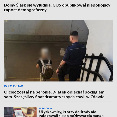
Dolny Śląsk się wyludnia. GUS opublikował niepokojący
raport demograficzny
WROCŁAW
Ojciec został na peronie, 9-latek odjechał pociągiem
sam. Szczęśliwy finał dramatycznych chwil w Oławie
WROCŁAW
Użytkownicy, którzy do środy nie
zalogowali się do mObywatela muszą