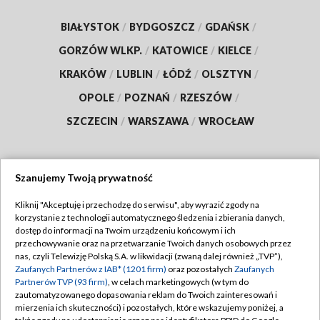
BIAŁYSTOK
/
BYDGOSZCZ
/
GDAŃSK
/
GORZÓW WLKP.
/
KATOWICE
/
KIELCE
/
KRAKÓW
/
LUBLIN
/
ŁÓDŹ
/
OLSZTYN
/
OPOLE
/
POZNAŃ
/
RZESZÓW
/
SZCZECIN
/
WARSZAWA
/
WROCŁAW
Szanujemy Twoją prywatność
Dołącz do nas:
Kliknij "Akceptuję i przechodzę do serwisu", aby wyrazić zgody na
korzystanie z technologii automatycznego śledzenia i zbierania danych,
TVP
dostęp do informacji na Twoim urządzeniu końcowym i ich
Abonament TVP
przechowywanie oraz na przetwarzanie Twoich danych osobowych przez
Regulamin TVP
nas, czyli Telewizję Polską S.A. w likwidacji (zwaną dalej również „TVP”),
Emisja w TVP
Polityka prywatności
Zaufanych Partnerów z IAB* (1201 firm)
oraz pozostałych
Zaufanych
Partnerów TVP (93 firm)
, w celach marketingowych (w tym do
Centrum informacji TVP
Moje zgody
zautomatyzowanego dopasowania reklam do Twoich zainteresowań i
mierzenia ich skuteczności) i pozostałych, które wskazujemy poniżej, a
Naziemna Telewizja Cyfrowa
Pomoc