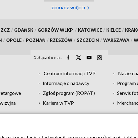
ZOBACZ WIĘCEJ
SZCZ
/
GDAŃSK
/
GORZÓW WLKP.
/
KATOWICE
/
KIELCE
/
KRA
N
/
OPOLE
/
POZNAŃ
/
RZESZÓW
/
SZCZECIN
/
WARSZAWA
/
W
Dołącz do nas:
Centrum informacji TVP
Naziemna
Informacje o nadawcy
Program d
zetargowe
Zgłoś program (ROPAT)
Serwis fo
wizyjna
Kariera w TVP
Merchandi
Polityka prywatności
Moje zgody
Pomoc
Biuro re
ody na korzystanie z technologii automatycznego śledzenia i zbie