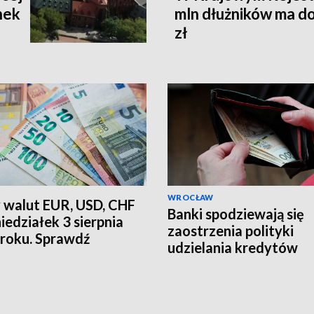
nek
mln dłużników ma do
zł
WROCŁAW
 walut EUR, USD, CHF
Banki spodziewają się
iedziałek 3 sierpnia
zaostrzenia polityki
roku. Sprawdź
udzielania kredytów
alne kursy NBP
mieszkaniowych