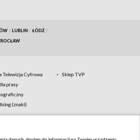
KÓW
/
LUBLIN
/
ŁÓDŹ
/
ROCŁAW
 Telewizja Cyfrowa
Sklep TVP
la prasy
tograficzny
sing (znaki)
klamy
Kontakt
rania danych, dostęp do informacji na Twoim urządzeniu