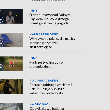
INNE
Front burzowy nad Dolnym
Śląskiem. IMGW ostrzega
przed gwałtowną pogodą
NAUKA I ZDROWIE
Wykrywanie raka szyjki macicy
stanie się szybsze i
skuteczniejsze
INNE
Mistrzostwa Europy w
płukaniu złota
POD PARAGRAFEM
Potrącił kobietę z wózkiem i
uciekł. Policja publikuje
wizerunek rowerzysty
NA DROGACH
Obowiązkowe badania