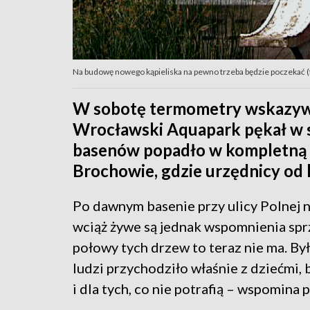
Na budowę nowego kąpieliska na pewno trzeba będzie poczekać (
W sobotę termometry wskazywał
Wrocławski Aquapark pękał w s
basenów popadło w kompletną r
Brochowie, gdzie urzędnicy od l
Po dawnym basenie przy ulicy Polnej 
wciąż żywe są jednak wspomnienia sprz
połowy tych drzew to teraz nie ma. By
ludzi przychodziło właśnie z dziećmi, b
i dla tych, co nie potrafią – wspomina