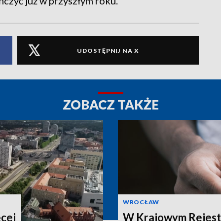
ńczyć już w przyszłym roku.
UDOSTĘPNIJ NA X
ZOBACZ TAKŻE
WROCŁAW
ęcej
W Krajowym Rejest