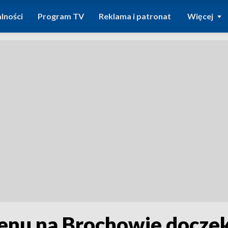
lności
Program TV
Reklama i patronat
Więcej
u na Brochowie doczeka 