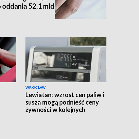
 oddania 52,1 mld
WROCŁAW
Lewiatan: wzrost cen paliw i
susza mogą podnieść ceny
żywności w kolejnych
miesiącach