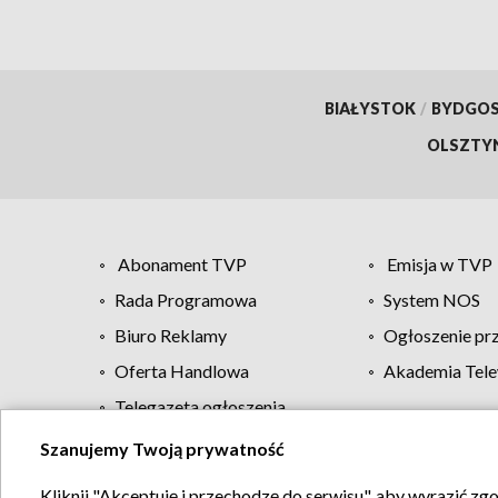
BIAŁYSTOK
/
BYDGO
OLSZTY
Abonament TVP
Emisja w TVP
Rada Programowa
System NOS
Biuro Reklamy
Ogłoszenie pr
Oferta Handlowa
Akademia Tele
Telegazeta ogłoszenia
Szanujemy Twoją prywatność
Regulamin TVP
Kliknij "Akceptuję i przechodzę do serwisu", aby wyrazić zg