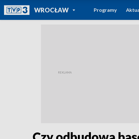
POWRÓT DO
WROCŁAW
Programy
Aktua
TVP REGIONY
Czy odbudowa basen