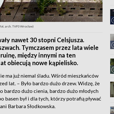
fot. arch. TVP3 Wrocław)
y nawet 30 stopni Celsjusza.
zwach. Tymczasem przez lata wiele
uinę, między innymi na ten
at obiecują nowe kąpielisko.
nie ma już niemal śladu. Wśród mieszkańców
ed lat. – Było bardzo dużo drzew. Widzę, że
ło bardzo dużo cienia, bardzo dużo młodych
o basen był i dla tych, którzy potrafią pływać
 pani Barbara Słodkowska.