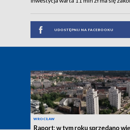
Inwestycja warta 11 mln zł ma się zako
UDOSTĘPNIJ NA FACEBOOKU
WROCŁAW
Raport: w tym roku sprzedano wi