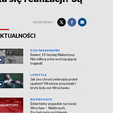
UDOSTĘPNIJ:
KTUALNOŚCI
POD PARAGRAFEM
Śmierć 19-letniej Walentyny.
Nie milkną echa wstrząsającej
tragedii
LIFESTYLE
Jak zoo chroni zwierzęta przed
upałem? Mrożone przysmaki i
bryły lodu we Wrocławiu
NA DROGACH
Śmiertelny wypadek na trasie
Wrocław – Wałbrzych.
Pociągi mają opóźnienia