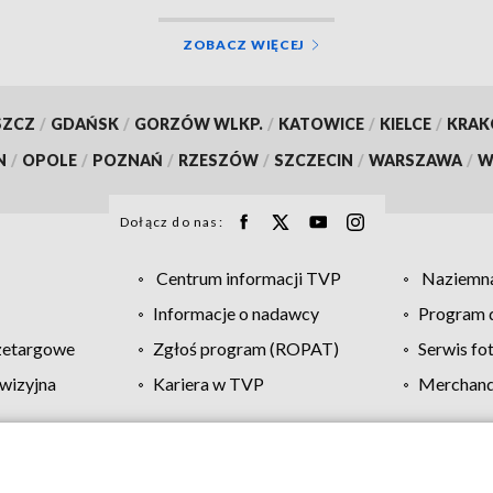
ZOBACZ WIĘCEJ
SZCZ
/
GDAŃSK
/
GORZÓW WLKP.
/
KATOWICE
/
KIELCE
/
KRA
N
/
OPOLE
/
POZNAŃ
/
RZESZÓW
/
SZCZECIN
/
WARSZAWA
/
W
Dołącz do nas:
Centrum informacji TVP
Naziemna
Informacje o nadawcy
Program d
zetargowe
Zgłoś program (ROPAT)
Serwis fo
wizyjna
Kariera w TVP
Merchandi