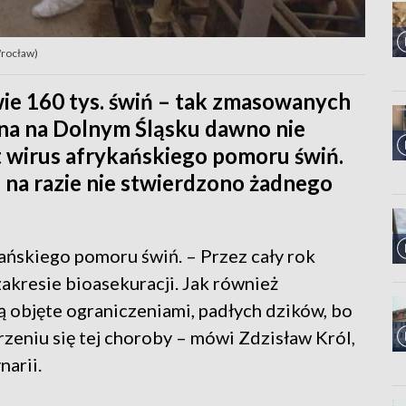
Wrocław)
ie 160 tys. świń – tak zmasowanych
jna na Dolnym Śląsku dawno nie
t wirus afrykańskiego pomoru świń.
 na razie nie stwierdzono żadnego
ańskiego pomoru świń. – Przez cały rok
kresie bioasekuracji. Jak również
ą objęte ograniczeniami, padłych dzików, bo
eniu się tej choroby – mówi Zdzisław Król,
arii.