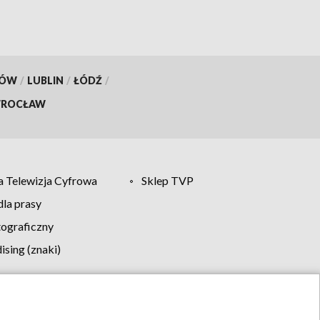
KÓW
/
LUBLIN
/
ŁÓDŹ
/
ROCŁAW
 Telewizja Cyfrowa
Sklep TVP
la prasy
tograficzny
sing (znaki)