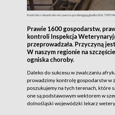
Kontrole i rekontrole nie zawsze przebiegają gładko (fot. TVP3 
Prawie 1600 gospodarstw, praw
kontroli Inspekcja Weterynary
przeprowadzała. Przyczyną jes
W naszym regionie na szczęście
ogniska choroby.
Daleko do sukcesu w zwalczaniu afryk
prowadzimy kontrolę gospodarstw w za
poszukujemy na tych terenach, które s
one są podstawowym wektorem w szerz
dolnośląski wojewódzki lekarz weteryn