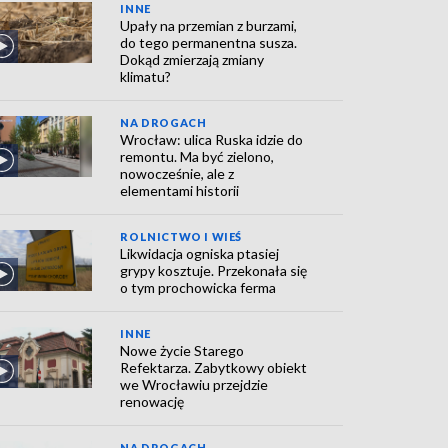
INNE
Upały na przemian z burzami,
do tego permanentna susza.
Dokąd zmierzają zmiany
klimatu?
NA DROGACH
Wrocław: ulica Ruska idzie do
remontu. Ma być zielono,
nowocześnie, ale z
elementami historii
ROLNICTWO I WIEŚ
Likwidacja ogniska ptasiej
grypy kosztuje. Przekonała się
o tym prochowicka ferma
INNE
Nowe życie Starego
Refektarza. Zabytkowy obiekt
we Wrocławiu przejdzie
renowację
NA DROGACH