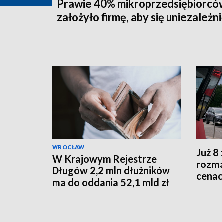
Prawie 40% mikroprzedsiębiorcó
założyło firmę, aby się uniezależni
WROCŁAW
Już 8 
W Krajowym Rejestrze
rozma
Długów 2,2 mln dłużników
cenac
ma do oddania 52,1 mld zł