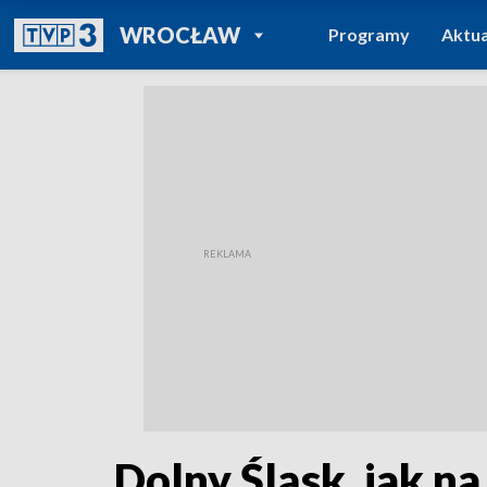
POWRÓT DO
WROCŁAW
Programy
Aktua
TVP REGIONY
Dolny Śląsk, jak na