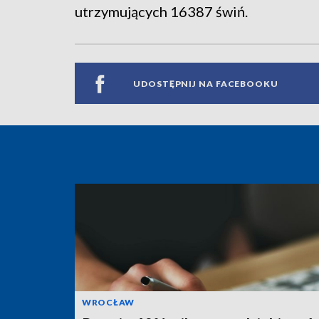
utrzymujących 16387 świń.
UDOSTĘPNIJ NA FACEBOOKU
WROCŁAW