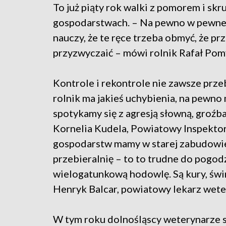
To już piąty rok walki z pomorem i skr
gospodarstwach. – Na pewno w pewnej kw
nauczy, że te ręce trzeba obmyć, że prz
przyzwyczaić – mówi rolnik Rafał Pom
Kontrole i rekontrole nie zawsze przeb
rolnik ma jakieś uchybienia, na pewno
spotykamy się z agresją słowną, groźb
Kornelia Kudela, Powiatowy Inspektor
gospodarstw mamy w starej zabudowie,
przebieralnię – to to trudne do pogo
wielogatunkową hodowlę. Są kury, świ
Henryk Balcar, powiatowy lekarz weter
W tym roku dolnośląscy weterynarze 