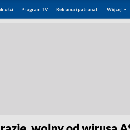
lności
Program TV
Reklama i patronat
Więcej
 razie, wolny od wirusa 