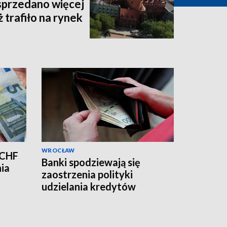
sprzedano więcej
 trafiło na rynek
WROCŁAW
 CHF
Banki spodziewają się
nia
zaostrzenia polityki
udzielania kredytów
mieszkaniowych