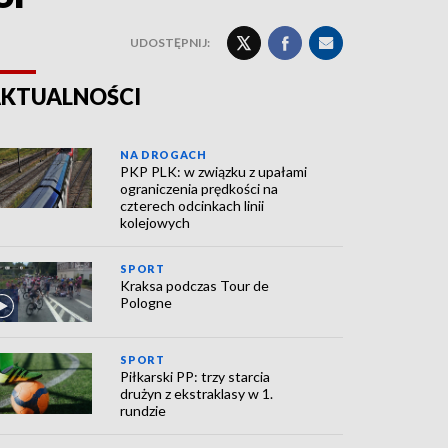
UDOSTĘPNIJ:
KTUALNOŚCI
NA DROGACH
PKP PLK: w związku z upałami
ograniczenia prędkości na
czterech odcinkach linii
kolejowych
SPORT
Kraksa podczas Tour de
Pologne
SPORT
Piłkarski PP: trzy starcia
drużyn z ekstraklasy w 1.
rundzie