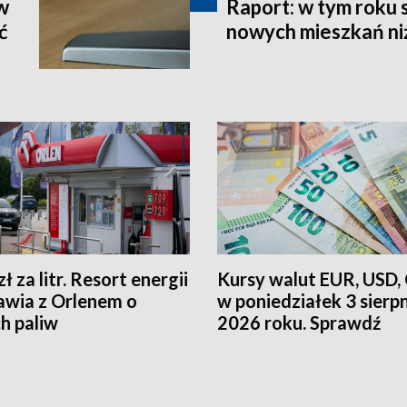
w
Raport: w tym roku 
ć
nowych mieszkań niż
zł za litr. Resort energii
Kursy walut EUR, USD,
wia z Orlenem o
w poniedziałek 3 sierp
h paliw
2026 roku. Sprawdź
oficjalne kursy NBP