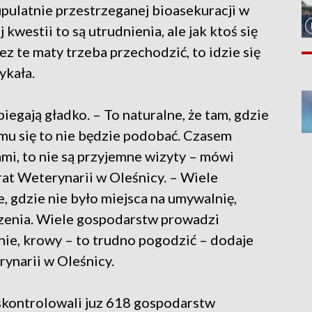
upulatnie przestrzeganej bioasekuracji w
estii to są utrudnienia, ale jak ktoś się
ez te maty trzeba przechodzić, to idzie się
ykała.
iegają gładko. – To naturalne, że tam, gdzie
 mu się to nie będzie podobać. Czasem
ami, to nie są przyjemne wizyty – mówi
at Weterynarii w Oleśnicy. – Wiele
 gdzie nie było miejsca na umywalnię,
dzenia. Wiele gospodarstw prowadzi
nie, krowy – to trudno pogodzić – dodaje
ynarii w Oleśnicy.
skontrolowali juz 618 gospodarstw