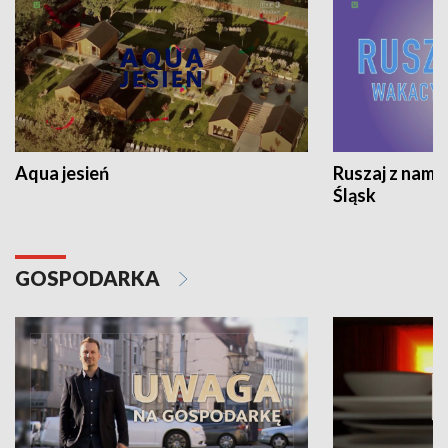
Aqua jesień
Ruszaj z nami
Śląsk
GOSPODARKA