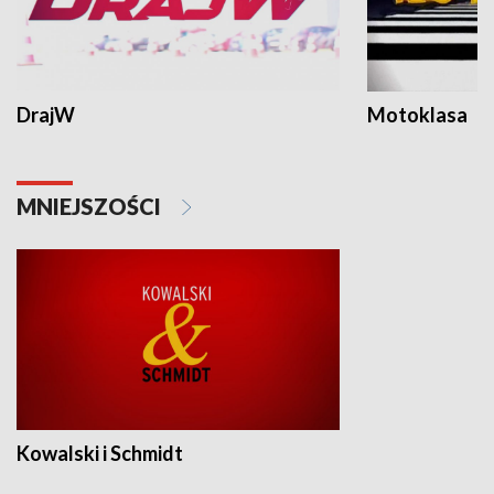
DrajW
Motoklasa
MNIEJSZOŚCI
Kowalski i Schmidt