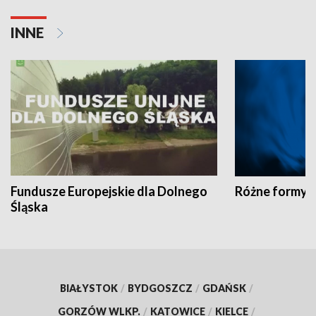
INNE
Fundusze Europejskie dla Dolnego
Różne formy t
Śląska
BIAŁYSTOK
/
BYDGOSZCZ
/
GDAŃSK
/
GORZÓW WLKP.
/
KATOWICE
/
KIELCE
/