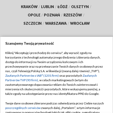
KRAKÓW
/
LUBLIN
/
ŁÓDŹ
/
OLSZTYN
/
OPOLE
/
POZNAŃ
/
RZESZÓW
/
SZCZECIN
/
WARSZAWA
/
WROCŁAW
Szanujemy Twoją prywatność
Dołącz do nas:
Kliknij "Akceptuję i przechodzę do serwisu", aby wyrazić zgody na
korzystanie z technologii automatycznego śledzenia i zbierania danych,
TVP
dostęp do informacji na Twoim urządzeniu końcowym i ich
Abonament TVP
przechowywanie oraz na przetwarzanie Twoich danych osobowych przez
Regulamin TVP
nas, czyli Telewizję Polską S.A. w likwidacji (zwaną dalej również „TVP”),
Emisja w TVP
Polityka prywatności
Zaufanych Partnerów z IAB* (1201 firm)
oraz pozostałych
Zaufanych
Partnerów TVP (93 firm)
, w celach marketingowych (w tym do
Centrum informacji TVP
Moje zgody
zautomatyzowanego dopasowania reklam do Twoich zainteresowań i
mierzenia ich skuteczności) i pozostałych, które wskazujemy poniżej, a
Naziemna Telewizja Cyfrowa
Pomoc
także zgody na udostępnianie przez nas identyfikatora PPID do Google.
Sklep TVP
Biuro reklamy
Twoje dane osobowe zbierane podczas odwiedzania przez Ciebie naszych
Rada Programowa
Kontakt
poszczególnych serwisów
zwanych dalej „Portalem”, w tym informacje
zapisywane za pomocą technologii takich jak: pliki cookie, sygnalizatory