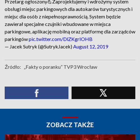
Przetarg ogłoszony💪Zaprojektujemy i wdrożymy system
obsługi miejsc parkingowych dla autokarów turystycznych i
miejsc dla osób z niepełnosprawnością. System będzie
zawierał specjalne czujniki wbudowane w miejsca
parkingowe, aplikację mobilną oraz platformę dla zarządców
parkingów
pic.twitter.com/DlZKgrIOHB
— Jacek Sutryk (@SutrykJacek)
August 12, 2019
Źródło:
„Fakty o poranku” TVP3 Wrocław
ZOBACZ TAKŻE