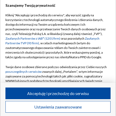
Szanujemy Twoją prywatność
Dołącz do nas:
Kliknij "Akceptuję i przechodzę do serwisu", aby wyrazić zgody na
korzystanie z technologii automatycznego śledzenia i zbierania danych,
TVP
dostęp do informacji na Twoim urządzeniu końcowym i ich
Abonament TVP
przechowywanie oraz na przetwarzanie Twoich danych osobowych przez
Regulamin TVP
nas, czyli Telewizję Polską S.A. w likwidacji (zwaną dalej również „TVP”),
Emisja w TVP
Polityka prywatności
Zaufanych Partnerów z IAB* (1201 firm)
oraz pozostałych
Zaufanych
Partnerów TVP (93 firm)
, w celach marketingowych (w tym do
Centrum informacji TVP
Moje zgody
zautomatyzowanego dopasowania reklam do Twoich zainteresowań i
mierzenia ich skuteczności) i pozostałych, które wskazujemy poniżej, a
Naziemna Telewizja Cyfrowa
Pomoc
także zgody na udostępnianie przez nas identyfikatora PPID do Google.
Sklep TVP
Biuro reklamy
Twoje dane osobowe zbierane podczas odwiedzania przez Ciebie naszych
Rada Programowa
Kontakt
poszczególnych serwisów
zwanych dalej „Portalem”, w tym informacje
zapisywane za pomocą technologii takich jak: pliki cookie, sygnalizatory
System NOS
WWW lub innych podobnych technologii umożliwiających świadczenie
dopasowanych i bezpiecznych usług, personalizację treści oraz reklam,
Informacje o nadawcy
Kanały
udostępnianie funkcji mediów społecznościowych oraz analizowanie
Akceptuję i przechodzę do serwisu
ruchu w Internecie.
Program dla prasy
©2026 Telewizja Polska S.A. w likwidacji
Biuro Reklamy
Twoje dane osobowe zbierane podczas odwiedzania przez Ciebie
Ustawienia zaawansowane
poszczególnych serwisów
na Portalu, takie jak adresy IP, identyfikatory
Ogłoszenie przetargowe
Twoich urządzeń końcowych i identyfikatory plików cookie, informacje o