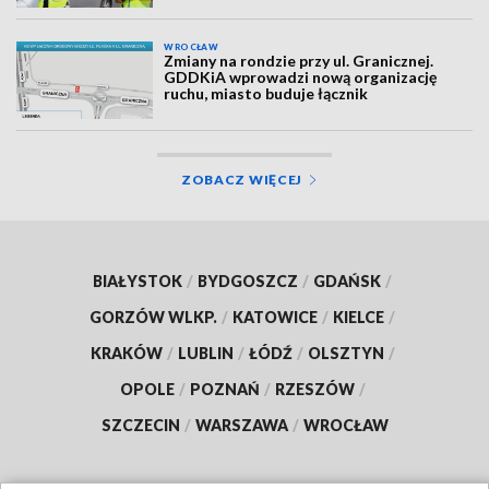
WROCŁAW
Zmiany na rondzie przy ul. Granicznej.
GDDKiA wprowadzi nową organizację
ruchu, miasto buduje łącznik
ZOBACZ WIĘCEJ
BIAŁYSTOK
/
BYDGOSZCZ
/
GDAŃSK
/
GORZÓW WLKP.
/
KATOWICE
/
KIELCE
/
KRAKÓW
/
LUBLIN
/
ŁÓDŹ
/
OLSZTYN
/
OPOLE
/
POZNAŃ
/
RZESZÓW
/
SZCZECIN
/
WARSZAWA
/
WROCŁAW