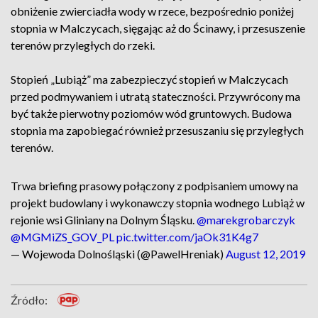
obniżenie zwierciadła wody w rzece, bezpośrednio poniżej
stopnia w Malczycach, sięgając aż do Ścinawy, i przesuszenie
terenów przyległych do rzeki.
Stopień „Lubiąż” ma zabezpieczyć stopień w Malczycach
przed podmywaniem i utratą stateczności. Przywrócony ma
być także pierwotny poziomów wód gruntowych. Budowa
stopnia ma zapobiegać również przesuszaniu się przyległych
terenów.
Trwa briefing prasowy połączony z podpisaniem umowy na
projekt budowlany i wykonawczy stopnia wodnego Lubiąż w
rejonie wsi Gliniany na Dolnym Śląsku.
@marekgrobarczyk
@MGMiZS_GOV_PL
pic.twitter.com/jaOk31K4g7
— Wojewoda Dolnośląski (@PawelHreniak)
August 12, 2019
Źródło: