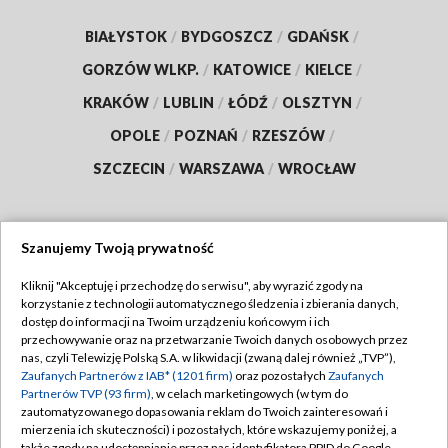
BIAŁYSTOK
/
BYDGOSZCZ
/
GDAŃSK
/
GORZÓW WLKP.
/
KATOWICE
/
KIELCE
/
KRAKÓW
/
LUBLIN
/
ŁÓDŹ
/
OLSZTYN
/
OPOLE
/
POZNAŃ
/
RZESZÓW
/
SZCZECIN
/
WARSZAWA
/
WROCŁAW
Szanujemy Twoją prywatność
Dołącz do nas:
Kliknij "Akceptuję i przechodzę do serwisu", aby wyrazić zgody na
korzystanie z technologii automatycznego śledzenia i zbierania danych,
TVP
dostęp do informacji na Twoim urządzeniu końcowym i ich
Abonament TVP
przechowywanie oraz na przetwarzanie Twoich danych osobowych przez
Regulamin TVP
nas, czyli Telewizję Polską S.A. w likwidacji (zwaną dalej również „TVP”),
Emisja w TVP
Polityka prywatności
Zaufanych Partnerów z IAB* (1201 firm)
oraz pozostałych
Zaufanych
Partnerów TVP (93 firm)
, w celach marketingowych (w tym do
Centrum informacji TVP
Moje zgody
zautomatyzowanego dopasowania reklam do Twoich zainteresowań i
mierzenia ich skuteczności) i pozostałych, które wskazujemy poniżej, a
Naziemna Telewizja Cyfrowa
Pomoc
także zgody na udostępnianie przez nas identyfikatora PPID do Google.