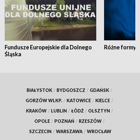
Fundusze Europejskie dla Dolnego
Różne formy t
Śląska
BIAŁYSTOK
/
BYDGOSZCZ
/
GDAŃSK
/
GORZÓW WLKP.
/
KATOWICE
/
KIELCE
/
KRAKÓW
/
LUBLIN
/
ŁÓDŹ
/
OLSZTYN
/
OPOLE
/
POZNAŃ
/
RZESZÓW
/
SZCZECIN
/
WARSZAWA
/
WROCŁAW