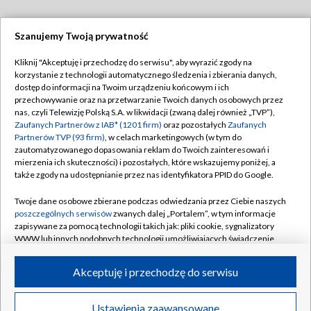
Szanujemy Twoją prywatność
Dołącz do nas:
Kliknij "Akceptuję i przechodzę do serwisu", aby wyrazić zgody na
korzystanie z technologii automatycznego śledzenia i zbierania danych,
TVP
dostęp do informacji na Twoim urządzeniu końcowym i ich
Abonament TVP
przechowywanie oraz na przetwarzanie Twoich danych osobowych przez
Regulamin TVP
nas, czyli Telewizję Polską S.A. w likwidacji (zwaną dalej również „TVP”),
Emisja w TVP
Polityka prywatności
Zaufanych Partnerów z IAB* (1201 firm)
oraz pozostałych
Zaufanych
Partnerów TVP (93 firm)
, w celach marketingowych (w tym do
Centrum informacji TVP
Moje zgody
zautomatyzowanego dopasowania reklam do Twoich zainteresowań i
mierzenia ich skuteczności) i pozostałych, które wskazujemy poniżej, a
Naziemna Telewizja Cyfrowa
Pomoc
także zgody na udostępnianie przez nas identyfikatora PPID do Google.
Sklep TVP
Biuro reklamy
Twoje dane osobowe zbierane podczas odwiedzania przez Ciebie naszych
Rada Programowa
Kontakt
poszczególnych serwisów
zwanych dalej „Portalem”, w tym informacje
zapisywane za pomocą technologii takich jak: pliki cookie, sygnalizatory
System NOS
WWW lub innych podobnych technologii umożliwiających świadczenie
dopasowanych i bezpiecznych usług, personalizację treści oraz reklam,
Informacje o nadawcy
Kanały
udostępnianie funkcji mediów społecznościowych oraz analizowanie
Akceptuję i przechodzę do serwisu
ruchu w Internecie.
Program dla prasy
©2026 Telewizja Polska S.A. w likwidacji
Biuro Reklamy
Twoje dane osobowe zbierane podczas odwiedzania przez Ciebie
Ustawienia zaawansowane