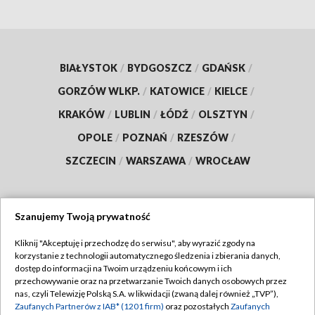
BIAŁYSTOK
/
BYDGOSZCZ
/
GDAŃSK
/
GORZÓW WLKP.
/
KATOWICE
/
KIELCE
/
KRAKÓW
/
LUBLIN
/
ŁÓDŹ
/
OLSZTYN
/
OPOLE
/
POZNAŃ
/
RZESZÓW
/
SZCZECIN
/
WARSZAWA
/
WROCŁAW
Szanujemy Twoją prywatność
Dołącz do nas:
Kliknij "Akceptuję i przechodzę do serwisu", aby wyrazić zgody na
korzystanie z technologii automatycznego śledzenia i zbierania danych,
TVP
dostęp do informacji na Twoim urządzeniu końcowym i ich
Abonament TVP
przechowywanie oraz na przetwarzanie Twoich danych osobowych przez
Regulamin TVP
nas, czyli Telewizję Polską S.A. w likwidacji (zwaną dalej również „TVP”),
Emisja w TVP
Polityka prywatności
Zaufanych Partnerów z IAB* (1201 firm)
oraz pozostałych
Zaufanych