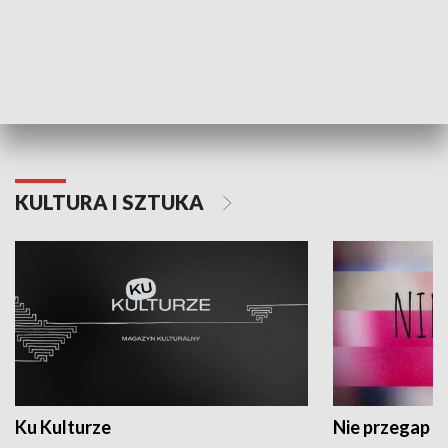
Dlaczego krowa...
Energia Przysz
KULTURA I SZTUKA
Ku Kulturze
Nie przegap