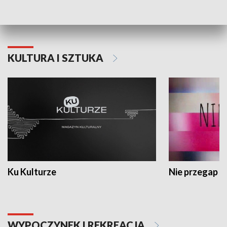
Dlaczego krowa...
Energia Przysz
KULTURA I SZTUKA
Ku Kulturze
Nie przegap
WYPOCZYNEK I REKREACJA