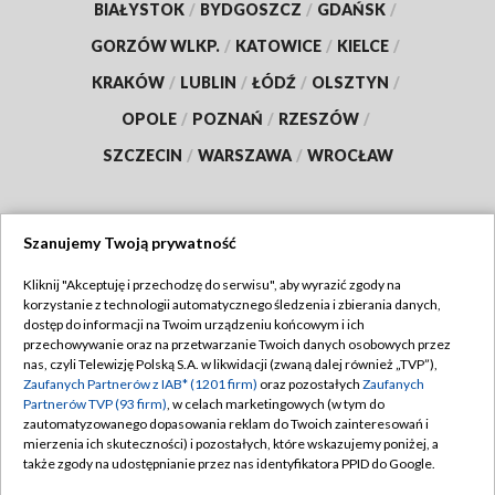
BIAŁYSTOK
/
BYDGOSZCZ
/
GDAŃSK
/
GORZÓW WLKP.
/
KATOWICE
/
KIELCE
/
KRAKÓW
/
LUBLIN
/
ŁÓDŹ
/
OLSZTYN
/
OPOLE
/
POZNAŃ
/
RZESZÓW
/
SZCZECIN
/
WARSZAWA
/
WROCŁAW
Szanujemy Twoją prywatność
Dołącz do nas:
Kliknij "Akceptuję i przechodzę do serwisu", aby wyrazić zgody na
korzystanie z technologii automatycznego śledzenia i zbierania danych,
TVP
dostęp do informacji na Twoim urządzeniu końcowym i ich
Abonament TVP
przechowywanie oraz na przetwarzanie Twoich danych osobowych przez
Regulamin TVP
nas, czyli Telewizję Polską S.A. w likwidacji (zwaną dalej również „TVP”),
Emisja w TVP
Polityka prywatności
Zaufanych Partnerów z IAB* (1201 firm)
oraz pozostałych
Zaufanych
Partnerów TVP (93 firm)
, w celach marketingowych (w tym do
Centrum informacji TVP
Moje zgody
zautomatyzowanego dopasowania reklam do Twoich zainteresowań i
mierzenia ich skuteczności) i pozostałych, które wskazujemy poniżej, a
Naziemna Telewizja Cyfrowa
Pomoc
także zgody na udostępnianie przez nas identyfikatora PPID do Google.
Sklep TVP
Biuro reklamy