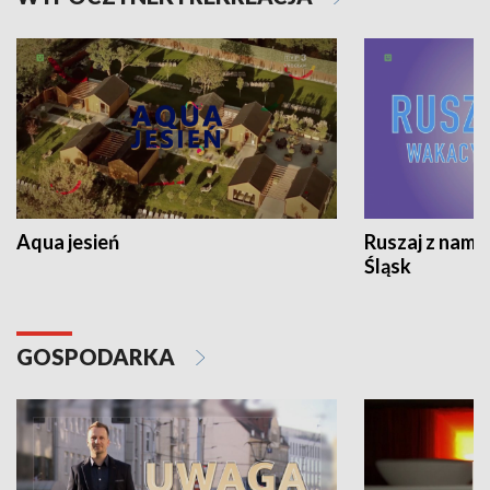
Aqua jesień
Ruszaj z nami
Śląsk
GOSPODARKA