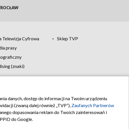
ROCŁAW
 Telewizja Cyfrowa
Sklep TVP
la prasy
tograficzny
sing (znaki)
klamy
Kontakt
rania danych, dostęp do informacji na Twoim urządzeniu
idacji (zwaną dalej również „TVP”),
Zaufanych Partnerów
anego dopasowania reklam do Twoich zainteresowań i
a PPID do Google.