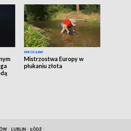
WROCŁAW
lnym
Mistrzostwa Europy w
ega
płukaniu złota
odą
KÓW
/
LUBLIN
/
ŁÓDŹ
/