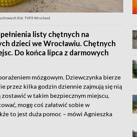
 ruchowych (fot. TVP3 Wrocław)
pełnienia listy chętnych na
ych dzieci we Wrocławiu. Chętnych
iejsc. Do końca lipca z darmowych
ym porażeniem mózgowym. Dziewczynka bierze
ie przez kilka godzin dziennie zajmują się nią
 ją zostawić w takim bezpiecznym miejscu,
cować, mogę coś załatwić sobie w
akże to jest duża pomoc – mówi Agnieszka