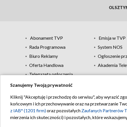
OLSZTY
Abonament TVP
Emisja w TVP
Rada Programowa
System NOS
Biuro Reklamy
Ogłoszenie pr
Oferta Handlowa
Akademia Tele
Telegazeta ogłoszenia
Szanujemy Twoją prywatność
Regulamin TVP
Kliknij "Akceptuję i przechodzę do serwisu", aby wyrazić zg
końcowym i ich przechowywanie oraz na przetwarzanie Twoich
z IAB* (1201 firm)
oraz pozostałych
Zaufanych Partnerów T
mierzenia ich skuteczności) i pozostałych, które wskazujemy