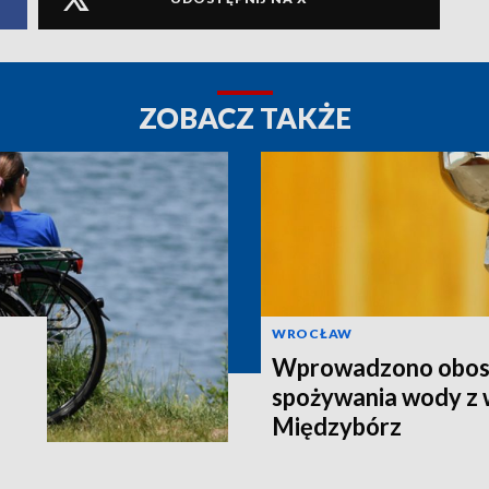
ZOBACZ TAKŻE
WROCŁAW
Wprowadzono obost
spożywania wody z
Międzybórz