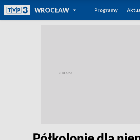
POWRÓT DO
WROCŁAW
Programy
Aktua
TVP REGIONY
Półkolonie dla nie