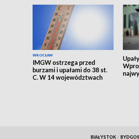
WROCŁAW
Upały
IMGW ostrzega przed
Wpro
burzami i upałami do 38 st.
najwy
C. W 14 województwach
alert RCB
BIAŁYSTOK
/
BYDGO