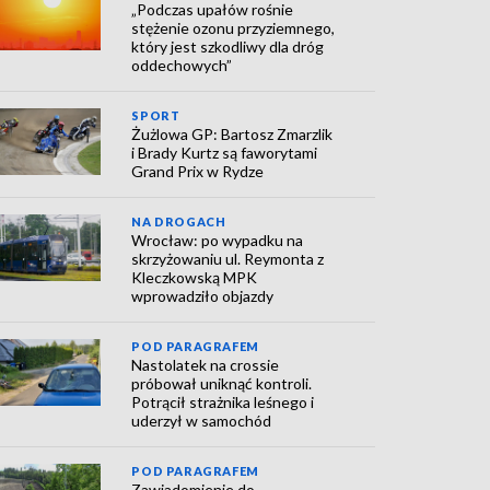
„Podczas upałów rośnie
stężenie ozonu przyziemnego,
który jest szkodliwy dla dróg
oddechowych”
SPORT
Żużlowa GP: Bartosz Zmarzlik
i Brady Kurtz są faworytami
Grand Prix w Rydze
NA DROGACH
Wrocław: po wypadku na
skrzyżowaniu ul. Reymonta z
Kleczkowską MPK
wprowadziło objazdy
POD PARAGRAFEM
Nastolatek na crossie
próbował uniknąć kontroli.
Potrącił strażnika leśnego i
uderzył w samochód
POD PARAGRAFEM
Zawiadomienie do