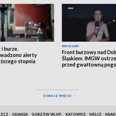
WROCŁAW
 i burze.
Front burzowy nad Do
wadzono alerty
Śląskiem. IMGW ostrz
ższego stopnia
przed gwałtowną pog
ZOBACZ WIĘCEJ
SZCZ
/
GDAŃSK
/
GORZÓW WLKP.
/
KATOWICE
/
KIELCE
/
KRA