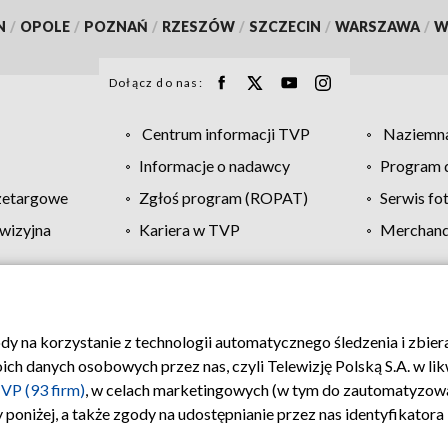
N
/
OPOLE
/
POZNAŃ
/
RZESZÓW
/
SZCZECIN
/
WARSZAWA
/
W
Dołącz do nas:
Centrum informacji TVP
Naziemna
Informacje o nadawcy
Program d
zetargowe
Zgłoś program (ROPAT)
Serwis fo
wizyjna
Kariera w TVP
Merchandi
Polityka prywatności
Moje zgody
Pomoc
Biuro re
ody na korzystanie z technologii automatycznego śledzenia i zbie
 danych osobowych przez nas, czyli Telewizję Polską S.A. w likw
VP (93 firm)
, w celach marketingowych (w tym do zautomatyzow
 poniżej, a także zgody na udostępnianie przez nas identyfikator