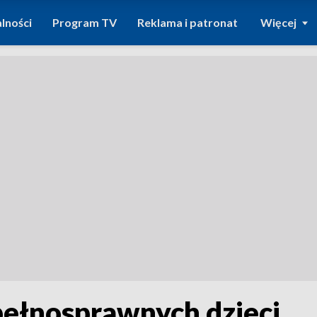
lności
Program TV
Reklama i patronat
Więcej
pełnosprawnych dzieci