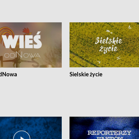
odNowa
Sielskie życie