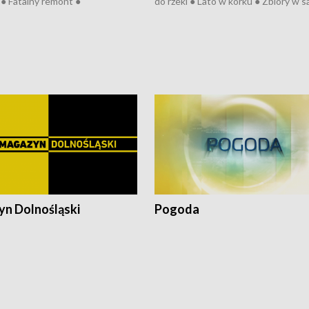
● Fatalny remont ●
do rzeki ● Lato w korku ● Zbiory w 
zowane osiedle ● Kosztowna
● Senior za kółkiem ● Złoto dla...
ypa ● Pociągiem na lotnisko ●
cierpiwych ● Mrożonki dla zwierząt
ka ● Refektarz do remontu ●
pałów
n Dolnośląski
Pogoda