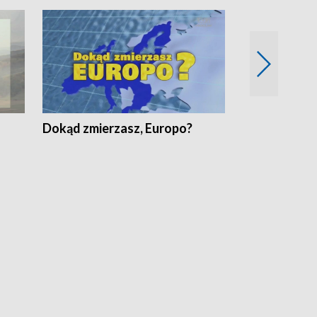
Dokąd zmierzasz, Europo?
Fakty Komen