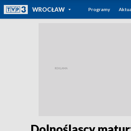
POWRÓT DO
WROCŁAW
Programy
Aktua
TVP REGIONY
Dolnośląscy matur