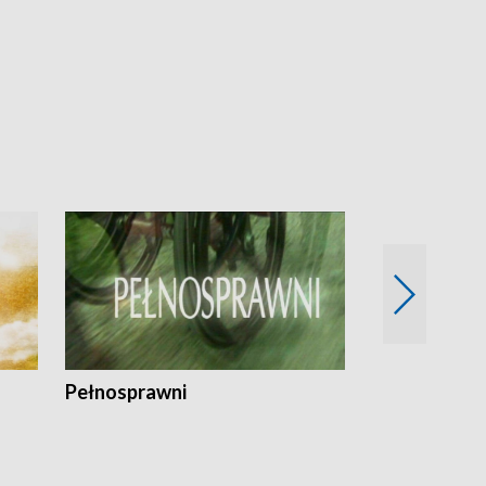
Pełnosprawni
Bezpieczny 