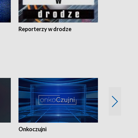
Reporterzy w drodze
Onkoczujni
Recepta na 