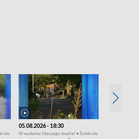
05.08.2026 - 18:30
04.08.2026 - 
i nie
W wydaniu: Dlaczego zmarła? ● Ścieki nie
W wydaniu: Nożo