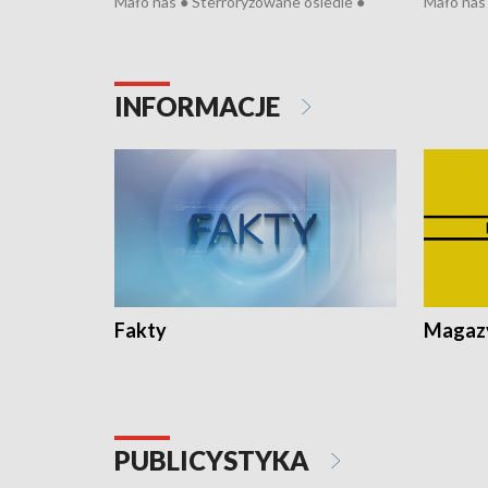
Mało nas ● Sterroryzowane osiedle ●
Mało nas 
Fatalny remont ● Kosztowna ptasia grypa
Sterrory
● Nowa Ruska ● Pociągiem na lotnisko ●
ptasia gr
Koniec upałów ● Kraksa na Tour de
Nowa Rus
Pologne
Koniec u
INFORMACJE
Fakty
Magazy
PUBLICYSTYKA