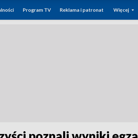
lności
Program TV
Reklama i patronat
Więcej
zyści poznali wyniki eg