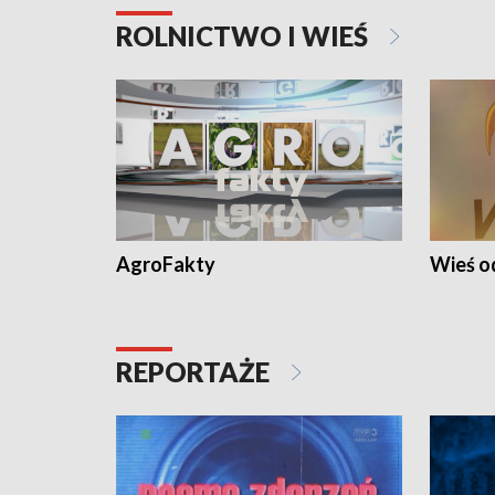
ROLNICTWO I WIEŚ
AgroFakty
Wieś 
REPORTAŻE