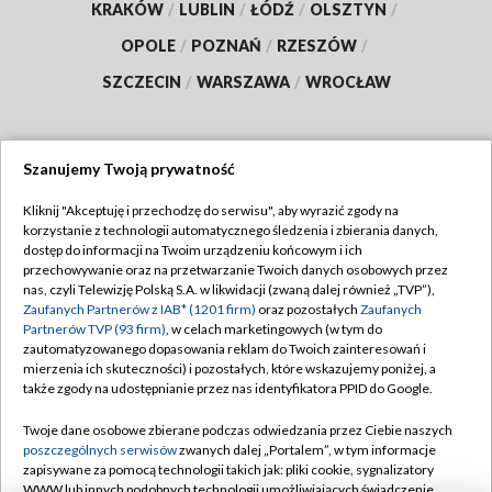
KRAKÓW
/
LUBLIN
/
ŁÓDŹ
/
OLSZTYN
/
OPOLE
/
POZNAŃ
/
RZESZÓW
/
SZCZECIN
/
WARSZAWA
/
WROCŁAW
Szanujemy Twoją prywatność
Dołącz do nas:
Kliknij "Akceptuję i przechodzę do serwisu", aby wyrazić zgody na
korzystanie z technologii automatycznego śledzenia i zbierania danych,
TVP
dostęp do informacji na Twoim urządzeniu końcowym i ich
Abonament TVP
przechowywanie oraz na przetwarzanie Twoich danych osobowych przez
Regulamin TVP
nas, czyli Telewizję Polską S.A. w likwidacji (zwaną dalej również „TVP”),
Emisja w TVP
Polityka prywatności
Zaufanych Partnerów z IAB* (1201 firm)
oraz pozostałych
Zaufanych
Partnerów TVP (93 firm)
, w celach marketingowych (w tym do
Centrum informacji TVP
Moje zgody
zautomatyzowanego dopasowania reklam do Twoich zainteresowań i
mierzenia ich skuteczności) i pozostałych, które wskazujemy poniżej, a
Naziemna Telewizja Cyfrowa
Pomoc
także zgody na udostępnianie przez nas identyfikatora PPID do Google.
Sklep TVP
Biuro reklamy
Twoje dane osobowe zbierane podczas odwiedzania przez Ciebie naszych
Rada Programowa
Kontakt
poszczególnych serwisów
zwanych dalej „Portalem”, w tym informacje
zapisywane za pomocą technologii takich jak: pliki cookie, sygnalizatory
System NOS
WWW lub innych podobnych technologii umożliwiających świadczenie