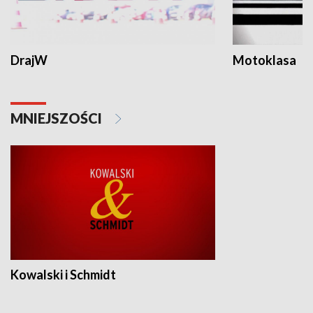
DrajW
Motoklasa
MNIEJSZOŚCI
Kowalski i Schmidt