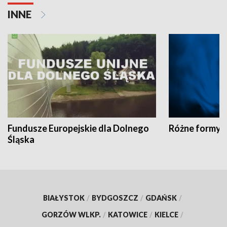
INNE
Fundusze Europejskie dla Dolnego
Różne formy t
Śląska
BIAŁYSTOK
/
BYDGOSZCZ
/
GDAŃSK
/
GORZÓW WLKP.
/
KATOWICE
/
KIELCE
/