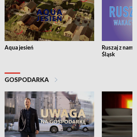
Aqua jesień
Ruszaj z nami
Śląsk
GOSPODARKA