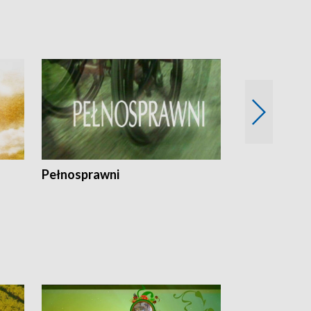
Pełnosprawni
Bezpieczny 