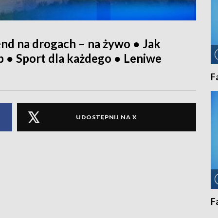
d na drogach – na żywo ● Jak
op ● Sport dla każdego ● Leniwe
F
UDOSTĘPNIJ NA X
F