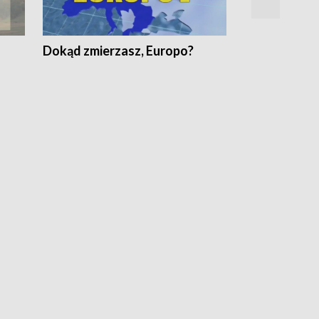
Dokąd zmierzasz, Europo?
Fakty Komen