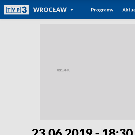
POWRÓT DO
WROCŁAW
Programy
Aktua
TVP REGIONY
23.06.2019 - 18:30