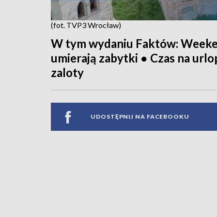
(fot. TVP3 Wrocław)
W tym wydaniu Faktów: Weeken
umierają zabytki ● Czas na url
zaloty
UDOSTĘPNIJ NA FACEBOOKU