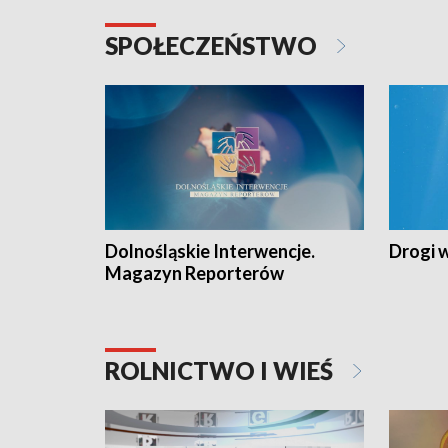
SPOŁECZEŃSTWO
Dolnośląskie Interwencje.
Drogi 
Magazyn Reporterów
ROLNICTWO I WIEŚ