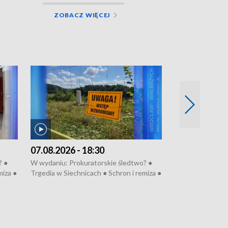
ZOBACZ WIĘCEJ
07.08.2026 - 18:30
06.08.2026 - 
? ●
W wydaniu: Prokuratorskie śledtwo? ●
W wydaniu: Refe
miza ●
Trgedia w Siechnicach ● Schron i remiza ●
Mało nas ● Ster
● 81.
Mateusz Morawiecki we Wrocławiu ● 81.
Fatalny remont 
u
edycja Międzynarodowego Festiwalu
● Nowa Ruska ● P
anom
Chopinowskiego ● Na pomoc Hiszpanom
Koniec upałów ●
● Odbudowa po powodzi ● Filmowy
Pologne
Lubomierz