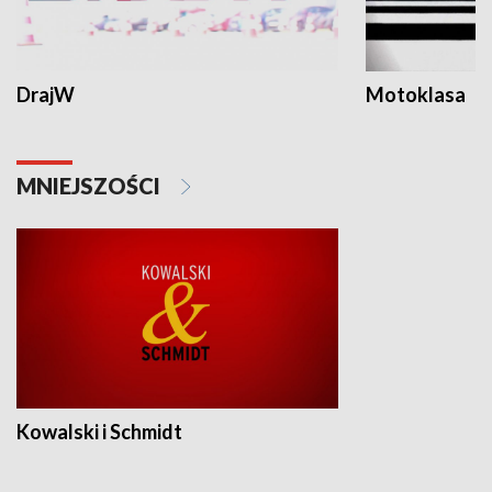
DrajW
Motoklasa
MNIEJSZOŚCI
Kowalski i Schmidt