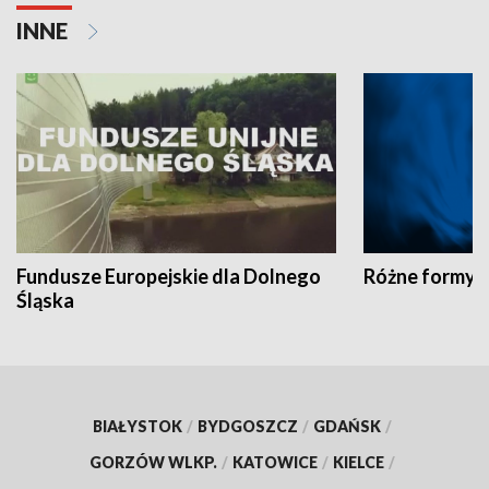
INNE
Fundusze Europejskie dla Dolnego
Różne formy t
Śląska
BIAŁYSTOK
/
BYDGOSZCZ
/
GDAŃSK
/
GORZÓW WLKP.
/
KATOWICE
/
KIELCE
/