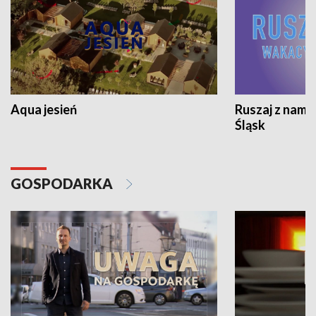
Aqua jesień
Ruszaj z nami
Śląsk
GOSPODARKA