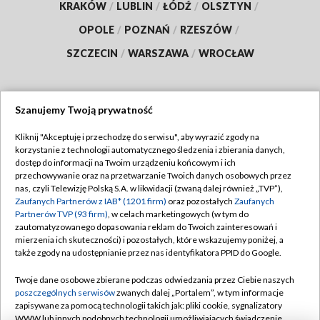
KRAKÓW
/
LUBLIN
/
ŁÓDŹ
/
OLSZTYN
/
OPOLE
/
POZNAŃ
/
RZESZÓW
/
SZCZECIN
/
WARSZAWA
/
WROCŁAW
Szanujemy Twoją prywatność
Dołącz do nas:
Kliknij "Akceptuję i przechodzę do serwisu", aby wyrazić zgody na
korzystanie z technologii automatycznego śledzenia i zbierania danych,
TVP
dostęp do informacji na Twoim urządzeniu końcowym i ich
Abonament TVP
przechowywanie oraz na przetwarzanie Twoich danych osobowych przez
Regulamin TVP
nas, czyli Telewizję Polską S.A. w likwidacji (zwaną dalej również „TVP”),
Emisja w TVP
Polityka prywatności
Zaufanych Partnerów z IAB* (1201 firm)
oraz pozostałych
Zaufanych
Partnerów TVP (93 firm)
, w celach marketingowych (w tym do
Centrum informacji TVP
Moje zgody
zautomatyzowanego dopasowania reklam do Twoich zainteresowań i
mierzenia ich skuteczności) i pozostałych, które wskazujemy poniżej, a
Naziemna Telewizja Cyfrowa
Pomoc
także zgody na udostępnianie przez nas identyfikatora PPID do Google.
Sklep TVP
Biuro reklamy
Twoje dane osobowe zbierane podczas odwiedzania przez Ciebie naszych
Rada Programowa
Kontakt
poszczególnych serwisów
zwanych dalej „Portalem”, w tym informacje
zapisywane za pomocą technologii takich jak: pliki cookie, sygnalizatory
System NOS
WWW lub innych podobnych technologii umożliwiających świadczenie