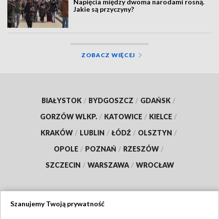
Napięcia między dwoma narodami rosną.
Jakie są przyczyny?
ZOBACZ WIĘCEJ
BIAŁYSTOK
/
BYDGOSZCZ
/
GDAŃSK
/
GORZÓW WLKP.
/
KATOWICE
/
KIELCE
/
KRAKÓW
/
LUBLIN
/
ŁÓDŹ
/
OLSZTYN
/
OPOLE
/
POZNAŃ
/
RZESZÓW
/
SZCZECIN
/
WARSZAWA
/
WROCŁAW
Szanujemy Twoją prywatność
Dołącz do nas: