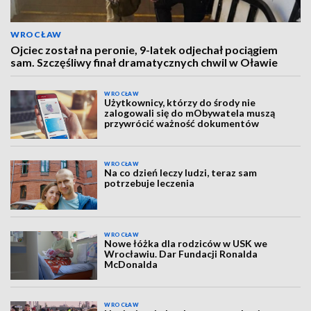
WROCŁAW
Ojciec został na peronie, 9-latek odjechał pociągiem
sam. Szczęśliwy finał dramatycznych chwil w Oławie
WROCŁAW
Użytkownicy, którzy do środy nie
zalogowali się do mObywatela muszą
przywrócić ważność dokumentów
WROCŁAW
Na co dzień leczy ludzi, teraz sam
potrzebuje leczenia
WROCŁAW
Nowe łóżka dla rodziców w USK we
Wrocławiu. Dar Fundacji Ronalda
McDonalda
WROCŁAW