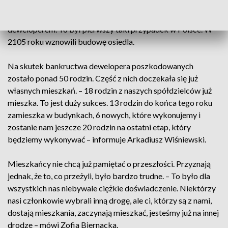
jednak. Po sądowej batalii przejęli majątek upadłego
dewelopera, założyli spółdzielnię i sami stali się
deweloperem. To był pierwszy taki przypadek w Polsce. W
2105 roku wznowili budowę osiedla.
Na skutek bankructwa dewelopera poszkodowanych
zostało ponad 50 rodzin. Część z nich doczekała się już
własnych mieszkań. – 18 rodzin z naszych spółdzielców już
mieszka. To jest duży sukces. 13 rodzin do końca tego roku
zamieszka w budynkach, 6 nowych, które wykonujemy i
zostanie nam jeszcze 20 rodzin na ostatni etap, który
będziemy wykonywać – informuje Arkadiusz Wiśniewski.
Mieszkańcy nie chcą już pamiętać o przeszłości. Przyznają
jednak, że to, co przeżyli, było bardzo trudne. – To było dla
wszystkich nas niebywale ciężkie doświadczenie. Niektórzy
nasi członkowie wybrali inną drogę, ale ci, którzy są z nami,
dostają mieszkania, zaczynają mieszkać, jesteśmy już na innej
drodze – mówi Zofia Biernacka.