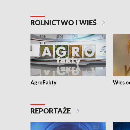
ROLNICTWO I WIEŚ
AgroFakty
Wieś 
REPORTAŻE