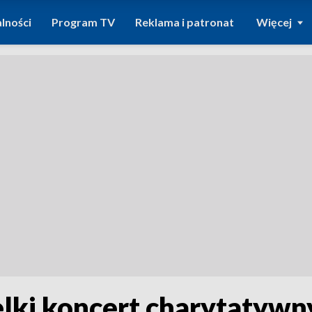
lności
Program TV
Reklama i patronat
Więcej
lki koncert charytatywn