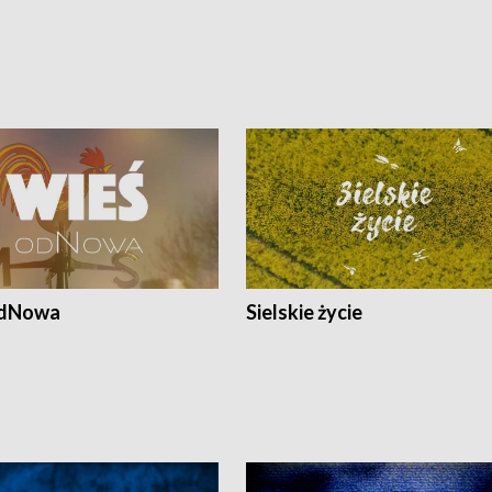
odNowa
Sielskie życie