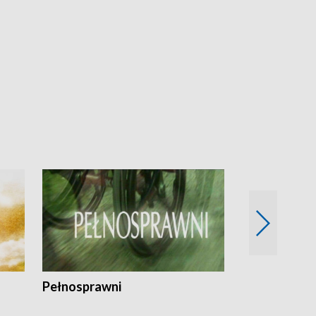
Pełnosprawni
Bezpieczny 