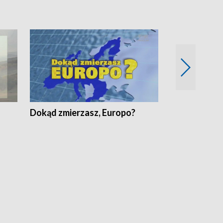
Dokąd zmierzasz, Europo?
Fakty Komen