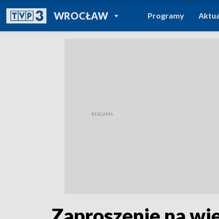
POWRÓT DO
WROCŁAW
Programy
Aktua
TVP REGIONY
Zaproszenie na wie