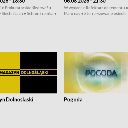
026 - 18:30
06.08.2026 - 21:30
u: Prokuratorskie śledtwo? ●
W wydaniu: Refektarz do remontu ●
 Siechnicach ● Schron i remiza ●
Mało nas ● Sterroryzowane osiedle 
Morawiecki we Wrocławiu ● 81.
Fatalny remont ● Kosztowna ptasia
iędzynarodowego Festiwalu
● Nowa Ruska ● Pociągiem na lotnis
skiego ● Na pomoc Hiszpanom
Koniec upałów ● Kraksa na Tour de
wa po powodzi ● Filmowy
Pologne
z
n Dolnośląski
Pogoda