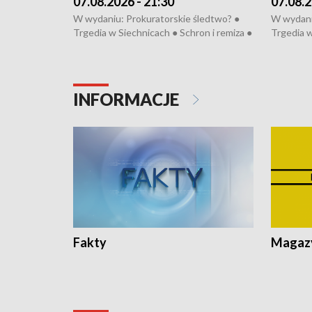
07.08.2026 - 21:30
07.08.2
W wydaniu: Prokuratorskie śledtwo? ●
W wydani
Trgedia w Siechnicach ● Schron i remiza ●
Trgedia w
Mateusz Morawiecki we Wrocławiu ● 81.
Mateusz 
edycja Międzynarodowego Festiwalu
edycja M
Chopinowskiego ● Na pomoc Hiszpanom
Chopinow
● Odbudowa po powodzi ● Filmowy
● Odbudo
INFORMACJE
Lubomierz
Lubomier
Fakty
Magazy