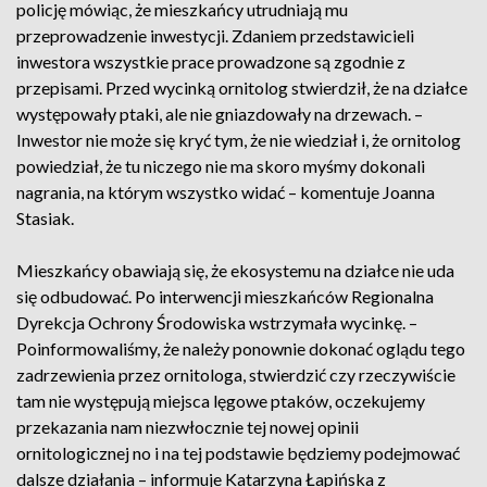
policję mówiąc, że mieszkańcy utrudniają mu
przeprowadzenie inwestycji. Zdaniem przedstawicieli
inwestora wszystkie prace prowadzone są zgodnie z
przepisami. Przed wycinką ornitolog stwierdził, że na działce
występowały ptaki, ale nie gniazdowały na drzewach. –
Inwestor nie może się kryć tym, że nie wiedział i, że ornitolog
powiedział, że tu niczego nie ma skoro myśmy dokonali
nagrania, na którym wszystko widać – komentuje Joanna
Stasiak.
Mieszkańcy obawiają się, że ekosystemu na działce nie uda
się odbudować. Po interwencji mieszkańców Regionalna
Dyrekcja Ochrony Środowiska wstrzymała wycinkę. –
Poinformowaliśmy, że należy ponownie dokonać oglądu tego
zadrzewienia przez ornitologa, stwierdzić czy rzeczywiście
tam nie występują miejsca lęgowe ptaków, oczekujemy
przekazania nam niezwłocznie tej nowej opinii
ornitologicznej no i na tej podstawie będziemy podejmować
dalsze działania – informuje Katarzyna Łapińska z