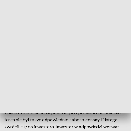
drzew nie powinna mieć miejsca, bo na tym terenie żyły ptaki.
– Zaobserwowaliśmy tutaj np. słowika mającego swoje
gniazdo, którego na ten moment już po prostu nie ma i wiemy,
że to drzewo, na którym on był, zostało wycięte. Mimo
naszej interwencji wciąż drzewa były tutaj wycinane –
zauważa pani Joanna Stasiak.
Okres lęgowy ptaków zaczyna się w połowie marca i trwa do
września. To czas szczególnej ochrony gatunkowej. Zdaniem
ekspertów, odgłosy ptaków, które można było usłyszeć na
częściowo wykarczowanej działce mówią same za siebie. –
Jeżeli ptak wykazuje takie zachowania jak śpiew, to
zazwyczaj świadczy o tym, że jest to jego teren lęgowy, jego
stanowisko lęgowe i po prostu w ten sposób znakuje on swój
rewir – wyjaśnia Joanna Pomorska-Grochowska.
Zdaniem mieszkańców podczas przeprowadzanej wycinki
teren nie był także odpowiednio zabezpieczony. Dlatego
zwrócili się do inwestora. Inwestor w odpowiedzi wezwał