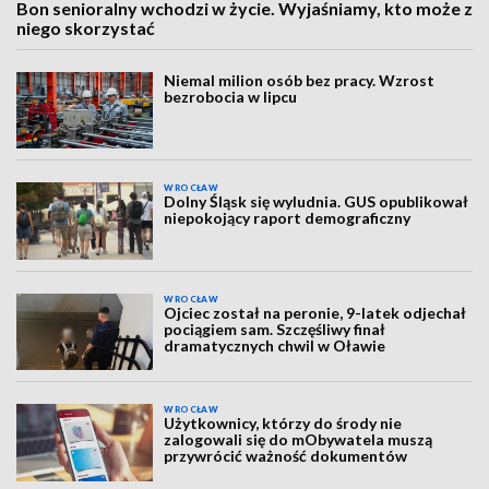
Bon senioralny wchodzi w życie. Wyjaśniamy, kto może z
niego skorzystać
Niemal milion osób bez pracy. Wzrost
bezrobocia w lipcu
WROCŁAW
Dolny Śląsk się wyludnia. GUS opublikował
niepokojący raport demograficzny
WROCŁAW
Ojciec został na peronie, 9-latek odjechał
pociągiem sam. Szczęśliwy finał
dramatycznych chwil w Oławie
WROCŁAW
Użytkownicy, którzy do środy nie
zalogowali się do mObywatela muszą
przywrócić ważność dokumentów