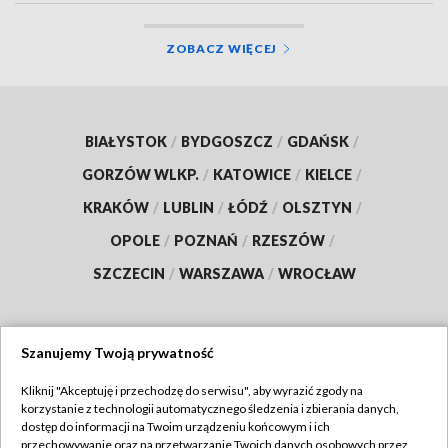
ZOBACZ WIĘCEJ
BIAŁYSTOK
/
BYDGOSZCZ
/
GDAŃSK
/
GORZÓW WLKP.
/
KATOWICE
/
KIELCE
/
KRAKÓW
/
LUBLIN
/
ŁÓDŹ
/
OLSZTYN
/
OPOLE
/
POZNAŃ
/
RZESZÓW
/
SZCZECIN
/
WARSZAWA
/
WROCŁAW
Szanujemy Twoją prywatność
Dołącz do nas:
Kliknij "Akceptuję i przechodzę do serwisu", aby wyrazić zgody na
korzystanie z technologii automatycznego śledzenia i zbierania danych,
TVP
dostęp do informacji na Twoim urządzeniu końcowym i ich
Abonament TVP
przechowywanie oraz na przetwarzanie Twoich danych osobowych przez