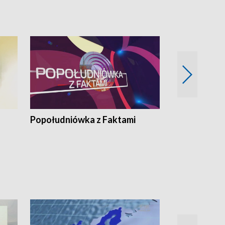
pacjent ● Trzeba
Popołudniówka z Faktami
Z Unią na Ty