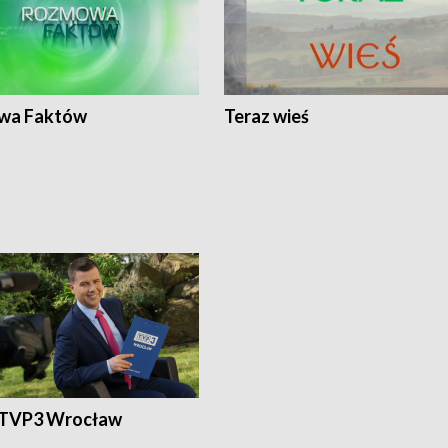
wa Faktów
Teraz wieś
 TVP3 Wrocław