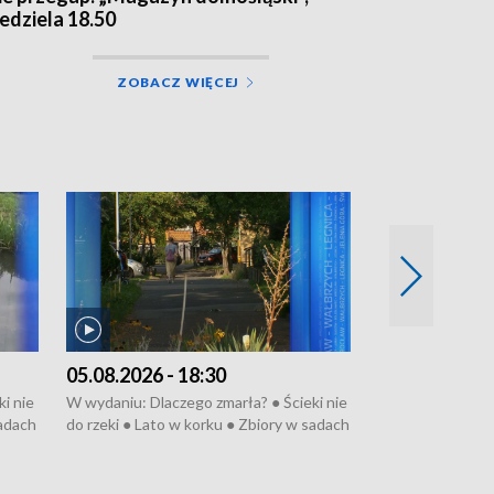
iedziela 18.50
ZOBACZ WIĘCEJ
05.08.2026 - 18:30
04.08.2026 - 
i nie
W wydaniu: Dlaczego zmarła? ● Ścieki nie
W wydaniu: Nożo
sadach
do rzeki ● Lato w korku ● Zbiory w sadach
Zarzuty dla Norb
● Senior za kółkiem ● Złoto dla...
obwodnicy ● Mili
cierpiwych ● Mrożonki dla zwierząt
Oddział jak nowy
● Inkubator w og