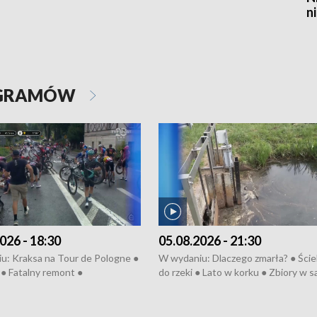
n
OGRAMÓW
026 - 18:30
05.08.2026 - 21:30
u: Kraksa na Tour de Pologne ●
W wydaniu: Dlaczego zmarła? ● Ściek
● Fatalny remont ●
do rzeki ● Lato w korku ● Zbiory w 
zowane osiedle ● Kosztowna
● Senior za kółkiem ● Złoto dla...
ypa ● Pociągiem na lotnisko ●
cierpiwych ● Mrożonki dla zwierząt
ka ● Refektarz do remontu ●