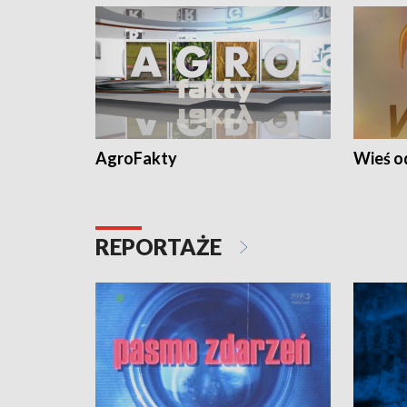
AgroFakty
Wieś 
REPORTAŻE