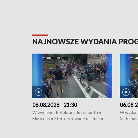
NAJNOWSZE WYDANIA PR
06.08.2026 - 21:30
06.08.2
W wydaniu: Refektarz do remontu ●
W wydani
Mało nas ● Sterroryzowane osiedle ●
Mało nas 
Fatalny remont ● Kosztowna ptasia grypa
Sterrory
● Nowa Ruska ● Pociągiem na lotnisko ●
ptasia gr
Koniec upałów ● Kraksa na Tour de
Nowa Rus