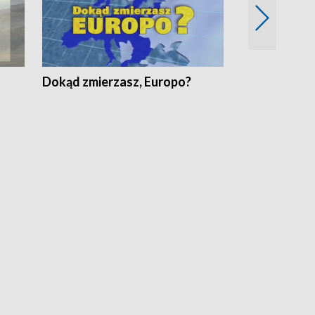
Dokąd zmierzasz, Europo?
Fakty Komen