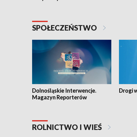
SPOŁECZEŃSTWO
Dolnośląskie Interwencje.
Drogi 
Magazyn Reporterów
ROLNICTWO I WIEŚ