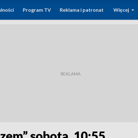
lności
Program TV
Reklama i patronat
Więcej
szem” sobota, 10:55