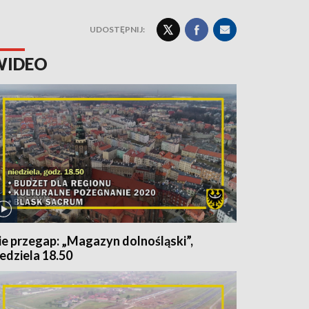
UDOSTĘPNIJ:
WIDEO
ie przegap: „Magazyn dolnośląski”,
iedziela 18.50