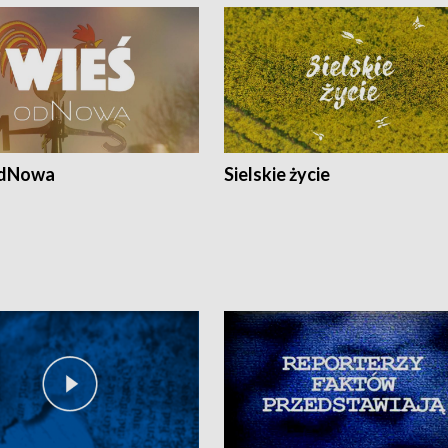
odNowa
Sielskie życie