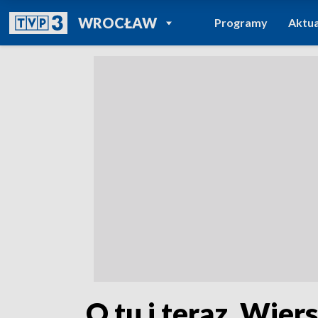
POWRÓT DO
WROCŁAW
Programy
Aktua
TVP REGIONY
„O tu i teraz. Wier