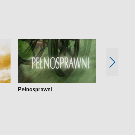
Pełnosprawni
Bezpieczny 