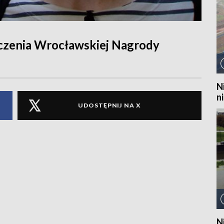
czenia Wrocławskiej Nagrody
N
n
UDOSTĘPNIJ NA X
N