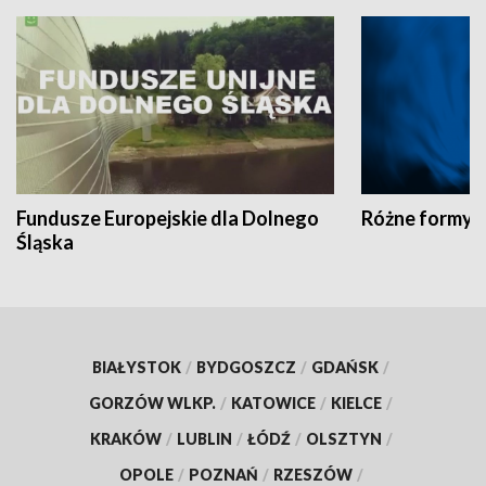
Fundusze Europejskie dla Dolnego
Różne formy t
Śląska
BIAŁYSTOK
/
BYDGOSZCZ
/
GDAŃSK
/
GORZÓW WLKP.
/
KATOWICE
/
KIELCE
/
KRAKÓW
/
LUBLIN
/
ŁÓDŹ
/
OLSZTYN
/
OPOLE
/
POZNAŃ
/
RZESZÓW
/