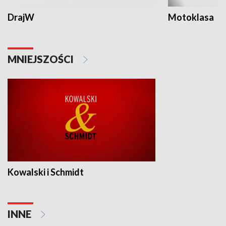
DrajW
Motoklasa
MNIEJSZOŚCI
Kowalski i Schmidt
INNE