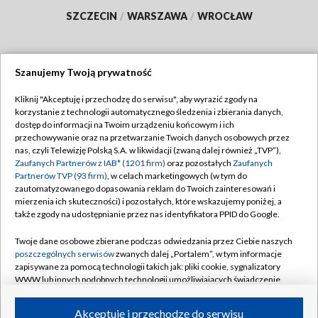
SZCZECIN
/
WARSZAWA
/
WROCŁAW
Szanujemy Twoją prywatność
Dołącz do nas:
Kliknij "Akceptuję i przechodzę do serwisu", aby wyrazić zgody na
korzystanie z technologii automatycznego śledzenia i zbierania danych,
TVP
dostęp do informacji na Twoim urządzeniu końcowym i ich
Abonament TVP
przechowywanie oraz na przetwarzanie Twoich danych osobowych przez
Regulamin TVP
nas, czyli Telewizję Polską S.A. w likwidacji (zwaną dalej również „TVP”),
Emisja w TVP
Polityka prywatności
Zaufanych Partnerów z IAB* (1201 firm)
oraz pozostałych
Zaufanych
Partnerów TVP (93 firm)
, w celach marketingowych (w tym do
Centrum informacji TVP
Moje zgody
zautomatyzowanego dopasowania reklam do Twoich zainteresowań i
mierzenia ich skuteczności) i pozostałych, które wskazujemy poniżej, a
Naziemna Telewizja Cyfrowa
Pomoc
także zgody na udostępnianie przez nas identyfikatora PPID do Google.
Sklep TVP
Biuro reklamy
Twoje dane osobowe zbierane podczas odwiedzania przez Ciebie naszych
Rada Programowa
Kontakt
poszczególnych serwisów
zwanych dalej „Portalem”, w tym informacje
zapisywane za pomocą technologii takich jak: pliki cookie, sygnalizatory
System NOS
WWW lub innych podobnych technologii umożliwiających świadczenie
dopasowanych i bezpiecznych usług, personalizację treści oraz reklam,
Informacje o nadawcy
Kanały
udostępnianie funkcji mediów społecznościowych oraz analizowanie
Akceptuję i przechodzę do serwisu
ruchu w Internecie.