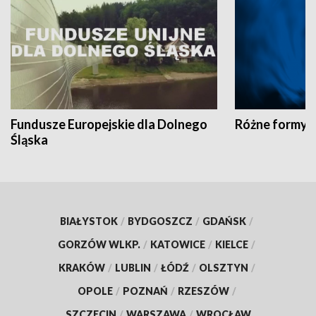
Fundusze Europejskie dla Dolnego
Różne formy t
Śląska
BIAŁYSTOK
/
BYDGOSZCZ
/
GDAŃSK
/
GORZÓW WLKP.
/
KATOWICE
/
KIELCE
/
KRAKÓW
/
LUBLIN
/
ŁÓDŹ
/
OLSZTYN
/
OPOLE
/
POZNAŃ
/
RZESZÓW
/
SZCZECIN
/
WARSZAWA
/
WROCŁAW