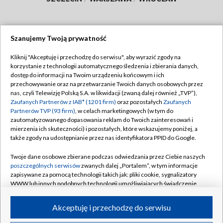
Szanujemy Twoją prywatność
Dołącz do nas:
Kliknij "Akceptuję i przechodzę do serwisu", aby wyrazić zgody na
korzystanie z technologii automatycznego śledzenia i zbierania danych,
TVP
dostęp do informacji na Twoim urządzeniu końcowym i ich
Abonament TVP
przechowywanie oraz na przetwarzanie Twoich danych osobowych przez
Regulamin TVP
nas, czyli Telewizję Polską S.A. w likwidacji (zwaną dalej również „TVP”),
Emisja w TVP
Polityka prywatności
Zaufanych Partnerów z IAB* (1201 firm)
oraz pozostałych
Zaufanych
Partnerów TVP (93 firm)
, w celach marketingowych (w tym do
Centrum informacji TVP
Moje zgody
zautomatyzowanego dopasowania reklam do Twoich zainteresowań i
mierzenia ich skuteczności) i pozostałych, które wskazujemy poniżej, a
Naziemna Telewizja Cyfrowa
Pomoc
także zgody na udostępnianie przez nas identyfikatora PPID do Google.
Sklep TVP
Biuro reklamy
Twoje dane osobowe zbierane podczas odwiedzania przez Ciebie naszych
Rada Programowa
Kontakt
poszczególnych serwisów
zwanych dalej „Portalem”, w tym informacje
zapisywane za pomocą technologii takich jak: pliki cookie, sygnalizatory
System NOS
WWW lub innych podobnych technologii umożliwiających świadczenie
dopasowanych i bezpiecznych usług, personalizację treści oraz reklam,
Informacje o nadawcy
Kanały
udostępnianie funkcji mediów społecznościowych oraz analizowanie
Akceptuję i przechodzę do serwisu
ruchu w Internecie.
Program dla prasy
©2026 Telewizja Polska S.A. w likwidacji