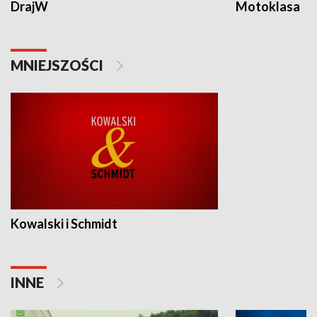
DrajW
Motoklasa
MNIEJSZOŚCI
Kowalski i Schmidt
INNE