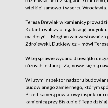
rozmawiać ani dzisiaj, ani 10 lat temu
wielkiej samowoli w sercu Wrocławia.
Teresa Brewiak w kamienicy prowadziła 
Kobieta walczy o legalizację budynku. 
ma dosyć. – Mogłam zainwestować za gr
Zdrojewski, Dutkiewicz – mówi Teresa
W tej sprawie wydano dziesiątki decyz
różnych instancji. Zajmował się nią na
W lutym inspektor nadzoru budowlane
budowlanego zamiennego, którym spół
Przed kamerą powiatowy inspektor rozm
kamienicą przy Biskupiej? Tego dzisiaj 