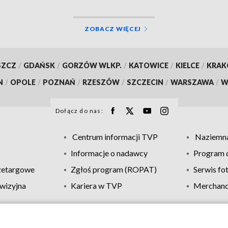
ZOBACZ WIĘCEJ
SZCZ
/
GDAŃSK
/
GORZÓW WLKP.
/
KATOWICE
/
KIELCE
/
KRA
N
/
OPOLE
/
POZNAŃ
/
RZESZÓW
/
SZCZECIN
/
WARSZAWA
/
W
Dołącz do nas:
Centrum informacji TVP
Naziemna
Informacje o nadawcy
Program d
zetargowe
Zgłoś program (ROPAT)
Serwis fo
wizyjna
Kariera w TVP
Merchandi