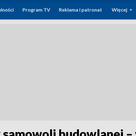
lności
Program TV
Reklama i patronat
Więcej
samowoli budowlanej – 