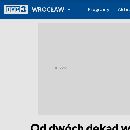
POWRÓT DO
WROCŁAW
Programy
Aktua
TVP REGIONY
Od dwóch dekad w 