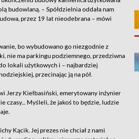
wolą budowlaną. – Spółdzielnia oddała nam
 budowa, przez 19 lat nieodebrana – mówi
wanie, bo wybudowano go niezgodnie z
ki, nie ma parkingu podziemnego, przedziwna
do lokali użytkowych i – najbardziej
odziejskiej, przecinając ją na pół.
mówi Jerzy Kiełbasiński, emerytowany inżynier
e czasy... Myśleli, że jakoś to będzie, ludzie
aje.
hy Kącik. Jej prezes nie chciał z nami