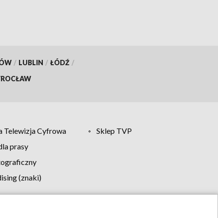
KÓW
/
LUBLIN
/
ŁÓDŹ
/
ROCŁAW
 Telewizja Cyfrowa
Sklep TVP
la prasy
tograficzny
sing (znaki)