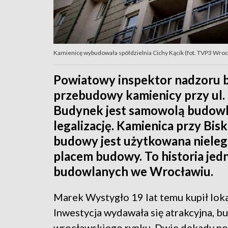
Kamienicę wybudowała spółdzielnia Cichy Kącik (fot. TVP3 Wro
Powiatowy inspektor nadzoru 
przebudowy kamienicy przy ul. 
Budynek jest samowolą budowlan
legalizację. Kamienica przy Bis
budowy jest użytkowana nieleg
placem budowy. To historia jed
budowlanych we Wrocławiu.
Marek Wystygło 19 lat temu kupił lok
Inwestycja wydawała się atrakcyjna, b
wrocławskiego rynku. Dwie dekady p