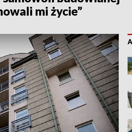
owali mi życie”
A