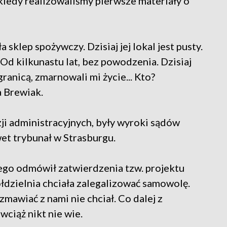
, kiedy realizowaliśmy pierwsze materiały o
sklep spożywczy. Dzisiaj jej lokal jest pusty.
Od kilkunastu lat, bez powodzenia. Dzisiaj
anicą, zmarnowali mi życie... Kto?
 Brewiak.
ji administracyjnych, były wyroki sądów
wet trybunał w Strasburgu.
go odmówił zatwierdzenia tzw. projektu
dzielnia chciała zalegalizować samowolę.
awiać z nami nie chciał. Co dalej z
wciąż nikt nie wie.