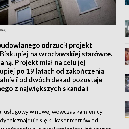
cław)
budowlanego odrzucił projekt
Biskupiej na wrocławskiej starówce.
ą. Projekt miał na celu jej
kupiej po 19 latach od zakończenia
alnie i od dwóch dekad pozostaje
nego z największych skandali
al usługowy w nowej wówczas kamienicy.
udynek znajduje się kilkaset metrów od
o ukończeniu budowy kamienica użytkowana