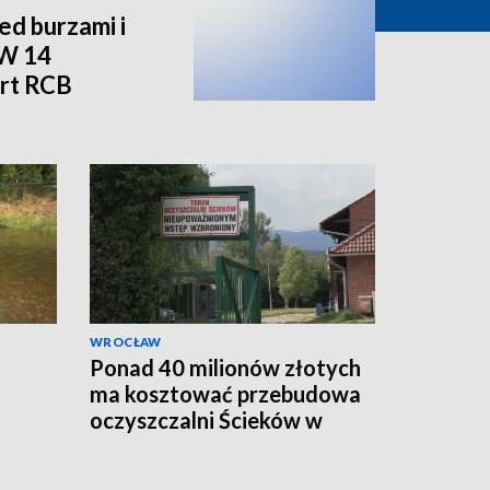
d burzami i
 W 14
rt RCB
WROCŁAW
Ponad 40 milionów złotych
ma kosztować przebudowa
oczyszczalni Ścieków w
Marczycach