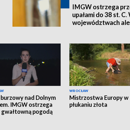
IMGW ostrzega prze
upałami do 38 st. C.
województwach ale
AW
WROCŁAW
 burzowy nad Dolnym
Mistrzostwa Europy w
iem. IMGW ostrzega
płukaniu złota
d gwałtowną pogodą