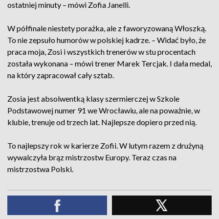
ostatniej minuty – mówi Zofia Janelli.
W półfinale niestety porażka, ale z faworyzowaną Włoszką.
To nie zepsuło humorów w polskiej kadrze. – Widać było, że
praca moja, Zosi i wszystkich trenerów w stu procentach
została wykonana – mówi trener Marek Tercjak. I dała medal,
na który zapracował cały sztab.
Zosia jest absolwentką klasy szermierczej w Szkole
Podstawowej numer 91 we Wrocławiu, ale na poważnie, w
klubie, trenuje od trzech lat. Najlepsze dopiero przed nią.
To najlepszy rok w karierze Zofii. W lutym razem z drużyną
wywalczyła brąz mistrzostw Europy. Teraz czas na
mistrzostwa Polski.