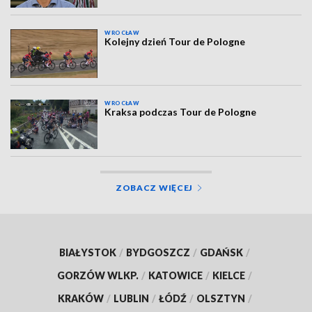
WROCŁAW
Kolejny dzień Tour de Pologne
WROCŁAW
Kraksa podczas Tour de Pologne
ZOBACZ WIĘCEJ
BIAŁYSTOK
/
BYDGOSZCZ
/
GDAŃSK
/
GORZÓW WLKP.
/
KATOWICE
/
KIELCE
/
KRAKÓW
/
LUBLIN
/
ŁÓDŹ
/
OLSZTYN
/