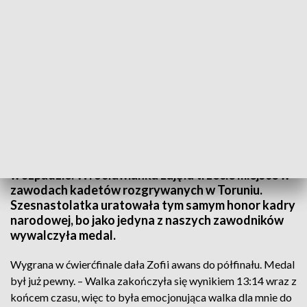
Wygrana w ćwierćfinale dała Zofii awans do półfinału (fot. TVP3 Wrocław)
Zofia Janelli brązową medalistką mistrzostw świata
w szpadzie. Wrocławianka zajęła trzecie miejsce w
zawodach kadetów rozgrywanych w Toruniu.
Szesnastolatka uratowała tym samym honor kadry
narodowej, bo jako jedyna z naszych zawodników
wywalczyła medal.
Wygrana w ćwierćfinale dała Zofii awans do półfinału. Medal
był już pewny. – Walka zakończyła się wynikiem 13:14 wraz z
końcem czasu, więc to była emocjonująca walka dla mnie do