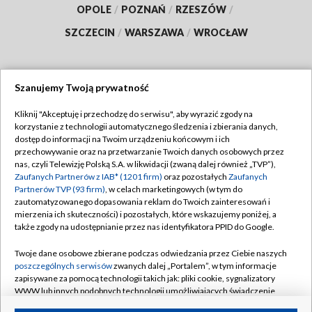
OPOLE
/
POZNAŃ
/
RZESZÓW
/
SZCZECIN
/
WARSZAWA
/
WROCŁAW
Szanujemy Twoją prywatność
Dołącz do nas:
Kliknij "Akceptuję i przechodzę do serwisu", aby wyrazić zgody na
korzystanie z technologii automatycznego śledzenia i zbierania danych,
TVP
dostęp do informacji na Twoim urządzeniu końcowym i ich
Abonament TVP
przechowywanie oraz na przetwarzanie Twoich danych osobowych przez
Regulamin TVP
nas, czyli Telewizję Polską S.A. w likwidacji (zwaną dalej również „TVP”),
Emisja w TVP
Polityka prywatności
Zaufanych Partnerów z IAB* (1201 firm)
oraz pozostałych
Zaufanych
Partnerów TVP (93 firm)
, w celach marketingowych (w tym do
Centrum informacji TVP
Moje zgody
zautomatyzowanego dopasowania reklam do Twoich zainteresowań i
mierzenia ich skuteczności) i pozostałych, które wskazujemy poniżej, a
Naziemna Telewizja Cyfrowa
Pomoc
także zgody na udostępnianie przez nas identyfikatora PPID do Google.
Sklep TVP
Biuro reklamy
Twoje dane osobowe zbierane podczas odwiedzania przez Ciebie naszych
Rada Programowa
Kontakt
poszczególnych serwisów
zwanych dalej „Portalem”, w tym informacje
zapisywane za pomocą technologii takich jak: pliki cookie, sygnalizatory
System NOS
WWW lub innych podobnych technologii umożliwiających świadczenie
dopasowanych i bezpiecznych usług, personalizację treści oraz reklam,
Informacje o nadawcy
Kanały