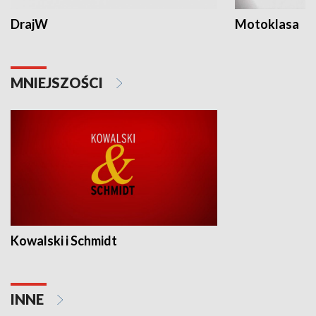
DrajW
Motoklasa
MNIEJSZOŚCI
Kowalski i Schmidt
INNE