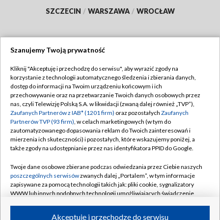
SZCZECIN
/
WARSZAWA
/
WROCŁAW
Szanujemy Twoją prywatność
Dołącz do nas:
Kliknij "Akceptuję i przechodzę do serwisu", aby wyrazić zgody na
korzystanie z technologii automatycznego śledzenia i zbierania danych,
TVP
dostęp do informacji na Twoim urządzeniu końcowym i ich
Abonament TVP
przechowywanie oraz na przetwarzanie Twoich danych osobowych przez
Regulamin TVP
nas, czyli Telewizję Polską S.A. w likwidacji (zwaną dalej również „TVP”),
Emisja w TVP
Polityka prywatności
Zaufanych Partnerów z IAB* (1201 firm)
oraz pozostałych
Zaufanych
Partnerów TVP (93 firm)
, w celach marketingowych (w tym do
Centrum informacji TVP
Moje zgody
zautomatyzowanego dopasowania reklam do Twoich zainteresowań i
mierzenia ich skuteczności) i pozostałych, które wskazujemy poniżej, a
Naziemna Telewizja Cyfrowa
Pomoc
także zgody na udostępnianie przez nas identyfikatora PPID do Google.
Sklep TVP
Biuro reklamy
Twoje dane osobowe zbierane podczas odwiedzania przez Ciebie naszych
Rada Programowa
Kontakt
poszczególnych serwisów
zwanych dalej „Portalem”, w tym informacje
zapisywane za pomocą technologii takich jak: pliki cookie, sygnalizatory
System NOS
WWW lub innych podobnych technologii umożliwiających świadczenie
dopasowanych i bezpiecznych usług, personalizację treści oraz reklam,
Informacje o nadawcy
Kanały
udostępnianie funkcji mediów społecznościowych oraz analizowanie
Akceptuję i przechodzę do serwisu
ruchu w Internecie.