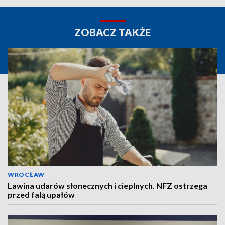
ZOBACZ TAKŻE
WROCŁAW
Lawina udarów słonecznych i cieplnych. NFZ ostrzega
przed falą upałów