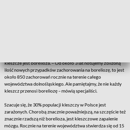
drzewa. Ich aktywności sprzyjają dodatnie temperatury.
– Z roku na rok jest ich coraz więcej – alarmują eksperci. –
Kleszcze na zimę zagrzebują się w ściółkę. Jeżeli nie było
śniegu i był siny mróz, to wtedy kleszcze zamierały. Wtedy
następowała naturalna redukcja ilości kleszczy. Natomiast w
tej chwili czegoś takiego nie ma – mówi dr Jarosław Pacoń.
Jedną z najpopularniejszych chorób przenoszonych przez
kleszcze jest borelioza. – Od około 3 lat notujemy zbliżoną
ilość nowych przypadków zachorowania na boreliozę, to jest
około 850 zachorowań rocznie na terenie całego
województwa dolnośląskiego. Ale pamiętajmy, że nie każdy
kleszcz przenosi boreliozę – mówią specjaliści.
Szacuje się, że 30% populacji kleszczy w Polsce jest
zarażonych. Chorobą znacznie poważniejszą, na szczęście też
znacznie rzadszą niż borelioza, jest kleszczowe zapalenie
mózgu. Rocznie na terenie województwa stwierdza się od 15