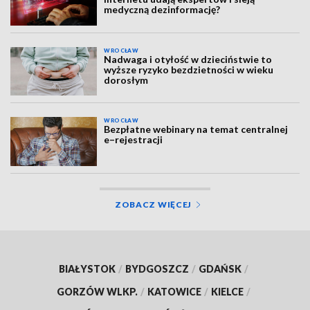
medyczną dezinformację?
WROCŁAW
Nadwaga i otyłość w dzieciństwie to
wyższe ryzyko bezdzietności w wieku
dorosłym
WROCŁAW
Bezpłatne webinary na temat centralnej
e–rejestracji
ZOBACZ WIĘCEJ
BIAŁYSTOK
/
BYDGOSZCZ
/
GDAŃSK
/
GORZÓW WLKP.
/
KATOWICE
/
KIELCE
/