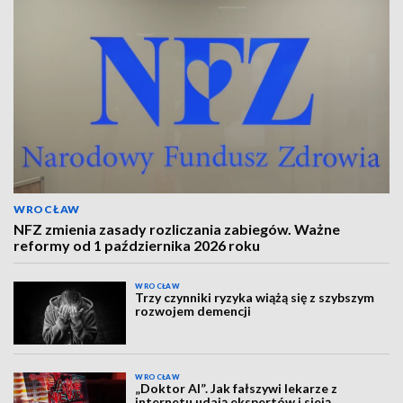
WROCŁAW
NFZ zmienia zasady rozliczania zabiegów. Ważne
reformy od 1 października 2026 roku
WROCŁAW
Trzy czynniki ryzyka wiążą się z szybszym
rozwojem demencji
WROCŁAW
„Doktor AI”. Jak fałszywi lekarze z
internetu udają ekspertów i sieją