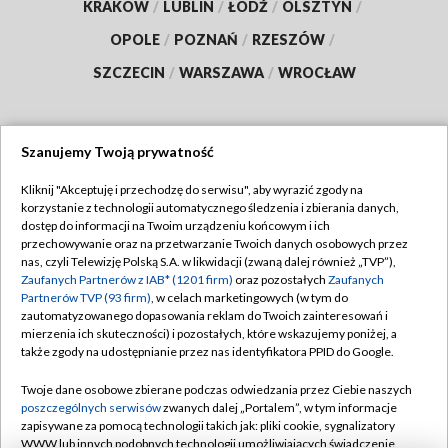
KRAKÓW
/
LUBLIN
/
ŁÓDŹ
/
OLSZTYN
/
OPOLE
/
POZNAŃ
/
RZESZÓW
/
SZCZECIN
/
WARSZAWA
/
WROCŁAW
Szanujemy Twoją prywatność
Dołącz do nas:
Kliknij "Akceptuję i przechodzę do serwisu", aby wyrazić zgody na
korzystanie z technologii automatycznego śledzenia i zbierania danych,
TVP
dostęp do informacji na Twoim urządzeniu końcowym i ich
Abonament TVP
przechowywanie oraz na przetwarzanie Twoich danych osobowych przez
Regulamin TVP
nas, czyli Telewizję Polską S.A. w likwidacji (zwaną dalej również „TVP”),
Emisja w TVP
Polityka prywatności
Zaufanych Partnerów z IAB* (1201 firm)
oraz pozostałych
Zaufanych
Partnerów TVP (93 firm)
, w celach marketingowych (w tym do
Centrum informacji TVP
Moje zgody
zautomatyzowanego dopasowania reklam do Twoich zainteresowań i
mierzenia ich skuteczności) i pozostałych, które wskazujemy poniżej, a
Naziemna Telewizja Cyfrowa
Pomoc
także zgody na udostępnianie przez nas identyfikatora PPID do Google.
Sklep TVP
Biuro reklamy
Twoje dane osobowe zbierane podczas odwiedzania przez Ciebie naszych
Rada Programowa
Kontakt
poszczególnych serwisów
zwanych dalej „Portalem”, w tym informacje
zapisywane za pomocą technologii takich jak: pliki cookie, sygnalizatory
System NOS
WWW lub innych podobnych technologii umożliwiających świadczenie