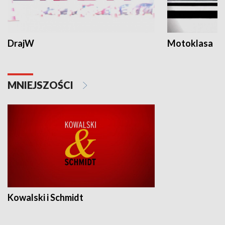
DrajW
Motoklasa
MNIEJSZOŚCI
Kowalski i Schmidt