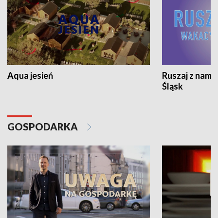
Aqua jesień
Ruszaj z nami
Śląsk
GOSPODARKA