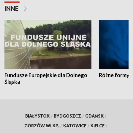
INNE
Fundusze Europejskie dla Dolnego
Różne formy t
Śląska
BIAŁYSTOK
/
BYDGOSZCZ
/
GDAŃSK
/
GORZÓW WLKP.
/
KATOWICE
/
KIELCE
/