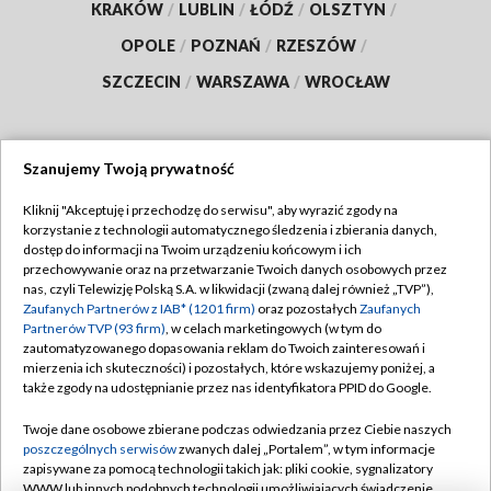
KRAKÓW
/
LUBLIN
/
ŁÓDŹ
/
OLSZTYN
/
OPOLE
/
POZNAŃ
/
RZESZÓW
/
SZCZECIN
/
WARSZAWA
/
WROCŁAW
Szanujemy Twoją prywatność
Dołącz do nas:
Kliknij "Akceptuję i przechodzę do serwisu", aby wyrazić zgody na
korzystanie z technologii automatycznego śledzenia i zbierania danych,
TVP
dostęp do informacji na Twoim urządzeniu końcowym i ich
Abonament TVP
przechowywanie oraz na przetwarzanie Twoich danych osobowych przez
Regulamin TVP
nas, czyli Telewizję Polską S.A. w likwidacji (zwaną dalej również „TVP”),
Emisja w TVP
Polityka prywatności
Zaufanych Partnerów z IAB* (1201 firm)
oraz pozostałych
Zaufanych
Partnerów TVP (93 firm)
, w celach marketingowych (w tym do
Centrum informacji TVP
Moje zgody
zautomatyzowanego dopasowania reklam do Twoich zainteresowań i
mierzenia ich skuteczności) i pozostałych, które wskazujemy poniżej, a
Naziemna Telewizja Cyfrowa
Pomoc
także zgody na udostępnianie przez nas identyfikatora PPID do Google.
Sklep TVP
Biuro reklamy
Twoje dane osobowe zbierane podczas odwiedzania przez Ciebie naszych
Rada Programowa
Kontakt
poszczególnych serwisów
zwanych dalej „Portalem”, w tym informacje
zapisywane za pomocą technologii takich jak: pliki cookie, sygnalizatory
System NOS
WWW lub innych podobnych technologii umożliwiających świadczenie