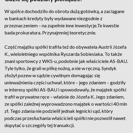
W spółce dochodziło do obrotu dużą gotówką, a zaciągane
w bankach kredyty były wydawane niezgodnie z
przeznaczeniem – na zupełnie inne inwestycje.Te kwestie
bada prokuratura. Przynajmniej teoretycznie.
Część majątku spółki trafiła też do obywatela Austrii Józefa
K., wieloletniego wspólnika Ryszarda Sobiesiaka. To także
znani sportowcy z WKS-u, podobnie jak właściciele AS-BAU.
Tyle tylko, że grali w piłkę nożną, a nie w ręczną. Syndyk
złożył pozew w sądzie cywilnym domagając się
unieważnienia części uchwał, które – jego zdaniem – godziły
w interesy spółki AS-BAU i spowodowały, że majątek spółki
trafił w prywatne ręce – właśnie do Józefa K. Jego zdaniem,
ze spółki zależnej wyprowadzono majątek o wartości 40 mln
zł. Tego zdania nie podzielił jednak legnicki sąd, który
podczas przesłuchania właścicieli spółki nie pozwolił nawet
dopytać o szczegóły tej transakcji.