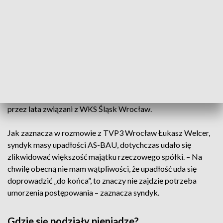
opinii z zakresu bankowości, wyceny nieruchomości, a także
uzupełniającej opinii z zakresu rachunkowości – zaznaczyła.
Zawiadomienie w sprawie nieprawidłowości jako
poszkodowany złożył m.in. bank PKO BP SA.
Prezesem deweloperskiej spółki był Mariusz N., mąż byłej
szefowej dolnośląskiego oddziału Narodowego Funduszu
Zdrowia. A właścicielami znani sportowcy – piłkarze ręczni –
przez lata związani z WKS Śląsk Wrocław.
Jak zaznacza w rozmowie z TVP3 Wrocław Łukasz Welcer,
syndyk masy upadłości AS-BAU, dotychczas udało się
zlikwidować większość majątku rzeczowego spółki. – Na
chwilę obecną nie mam wątpliwości, że upadłość uda się
doprowadzić „do końca”, to znaczy nie zajdzie potrzeba
umorzenia postępowania – zaznacza syndyk.
Gdzie się podziały pieniądze?