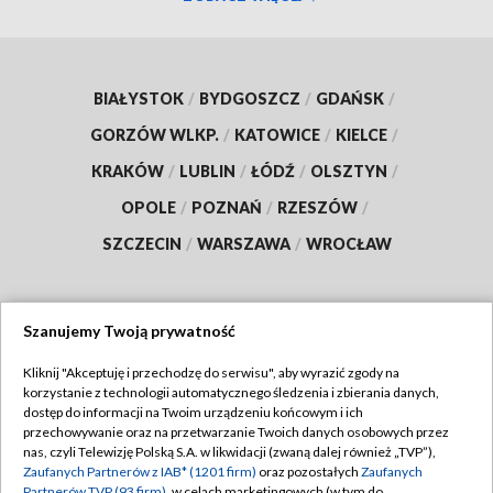
BIAŁYSTOK
/
BYDGOSZCZ
/
GDAŃSK
/
GORZÓW WLKP.
/
KATOWICE
/
KIELCE
/
KRAKÓW
/
LUBLIN
/
ŁÓDŹ
/
OLSZTYN
/
OPOLE
/
POZNAŃ
/
RZESZÓW
/
SZCZECIN
/
WARSZAWA
/
WROCŁAW
Szanujemy Twoją prywatność
Dołącz do nas:
Kliknij "Akceptuję i przechodzę do serwisu", aby wyrazić zgody na
korzystanie z technologii automatycznego śledzenia i zbierania danych,
TVP
dostęp do informacji na Twoim urządzeniu końcowym i ich
Abonament TVP
przechowywanie oraz na przetwarzanie Twoich danych osobowych przez
Regulamin TVP
nas, czyli Telewizję Polską S.A. w likwidacji (zwaną dalej również „TVP”),
Emisja w TVP
Polityka prywatności
Zaufanych Partnerów z IAB* (1201 firm)
oraz pozostałych
Zaufanych
Partnerów TVP (93 firm)
, w celach marketingowych (w tym do