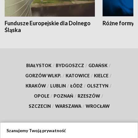
Fundusze Europejskie dla Dolnego
Różne formy t
Śląska
BIAŁYSTOK
/
BYDGOSZCZ
/
GDAŃSK
/
GORZÓW WLKP.
/
KATOWICE
/
KIELCE
/
KRAKÓW
/
LUBLIN
/
ŁÓDŹ
/
OLSZTYN
/
OPOLE
/
POZNAŃ
/
RZESZÓW
/
SZCZECIN
/
WARSZAWA
/
WROCŁAW
Szanujemy Twoją prywatność
Dołącz do nas: