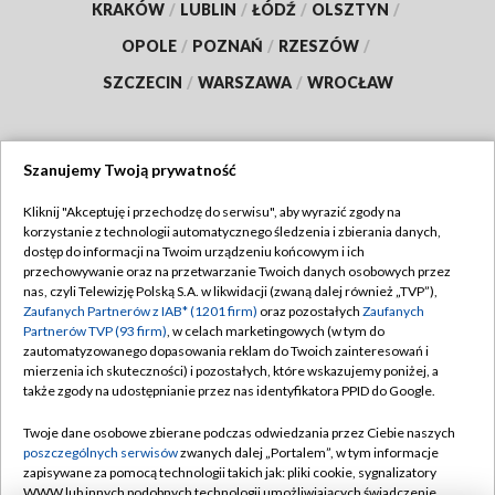
KRAKÓW
/
LUBLIN
/
ŁÓDŹ
/
OLSZTYN
/
OPOLE
/
POZNAŃ
/
RZESZÓW
/
SZCZECIN
/
WARSZAWA
/
WROCŁAW
Szanujemy Twoją prywatność
Dołącz do nas:
Kliknij "Akceptuję i przechodzę do serwisu", aby wyrazić zgody na
korzystanie z technologii automatycznego śledzenia i zbierania danych,
TVP
dostęp do informacji na Twoim urządzeniu końcowym i ich
Abonament TVP
przechowywanie oraz na przetwarzanie Twoich danych osobowych przez
Regulamin TVP
nas, czyli Telewizję Polską S.A. w likwidacji (zwaną dalej również „TVP”),
Emisja w TVP
Polityka prywatności
Zaufanych Partnerów z IAB* (1201 firm)
oraz pozostałych
Zaufanych
Partnerów TVP (93 firm)
, w celach marketingowych (w tym do
Centrum informacji TVP
Moje zgody
zautomatyzowanego dopasowania reklam do Twoich zainteresowań i
mierzenia ich skuteczności) i pozostałych, które wskazujemy poniżej, a
Naziemna Telewizja Cyfrowa
Pomoc
także zgody na udostępnianie przez nas identyfikatora PPID do Google.
Sklep TVP
Biuro reklamy
Twoje dane osobowe zbierane podczas odwiedzania przez Ciebie naszych
Rada Programowa
Kontakt
poszczególnych serwisów
zwanych dalej „Portalem”, w tym informacje
zapisywane za pomocą technologii takich jak: pliki cookie, sygnalizatory
System NOS
WWW lub innych podobnych technologii umożliwiających świadczenie