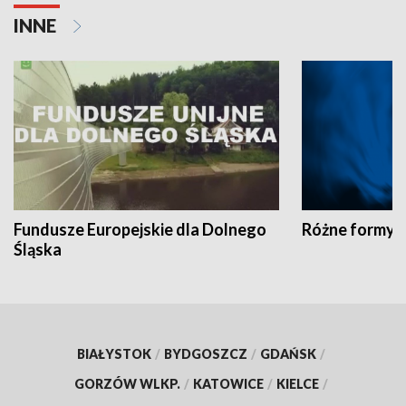
INNE
Fundusze Europejskie dla Dolnego
Różne formy t
Śląska
BIAŁYSTOK
/
BYDGOSZCZ
/
GDAŃSK
/
GORZÓW WLKP.
/
KATOWICE
/
KIELCE
/