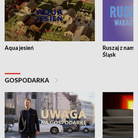
Aqua jesień
Ruszaj z nami
Śląsk
GOSPODARKA