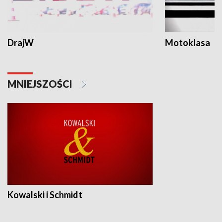
DrajW
Motoklasa
MNIEJSZOŚCI
Kowalski i Schmidt