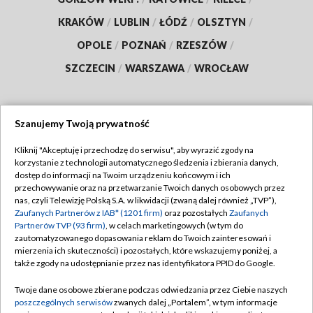
KRAKÓW
/
LUBLIN
/
ŁÓDŹ
/
OLSZTYN
/
OPOLE
/
POZNAŃ
/
RZESZÓW
/
SZCZECIN
/
WARSZAWA
/
WROCŁAW
Szanujemy Twoją prywatność
Dołącz do nas:
Kliknij "Akceptuję i przechodzę do serwisu", aby wyrazić zgody na
korzystanie z technologii automatycznego śledzenia i zbierania danych,
TVP
dostęp do informacji na Twoim urządzeniu końcowym i ich
Abonament TVP
przechowywanie oraz na przetwarzanie Twoich danych osobowych przez
Regulamin TVP
nas, czyli Telewizję Polską S.A. w likwidacji (zwaną dalej również „TVP”),
Emisja w TVP
Polityka prywatności
Zaufanych Partnerów z IAB* (1201 firm)
oraz pozostałych
Zaufanych
Partnerów TVP (93 firm)
, w celach marketingowych (w tym do
Centrum informacji TVP
Moje zgody
zautomatyzowanego dopasowania reklam do Twoich zainteresowań i
mierzenia ich skuteczności) i pozostałych, które wskazujemy poniżej, a
Naziemna Telewizja Cyfrowa
Pomoc
także zgody na udostępnianie przez nas identyfikatora PPID do Google.
Sklep TVP
Biuro reklamy
Twoje dane osobowe zbierane podczas odwiedzania przez Ciebie naszych
Rada Programowa
Kontakt
poszczególnych serwisów
zwanych dalej „Portalem”, w tym informacje