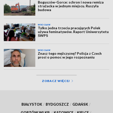
Boguszów-Gorce: schron i nowa remiza
strażacka w jednym miejscu. Ruszyła
budowa
WROCŁAW
Tylko jedna trzecia pracujących Polek
używa feminatywów. Raport Uniwersytetu
SWPS
WROCŁAW
Znasz tego mężczyznę? Policja z Czech
prosi o pomoc w jego rozpoznaniu
ZOBACZ WIĘCEJ
BIAŁYSTOK
/
BYDGOSZCZ
/
GDAŃSK
/
GORZÓW WLKP.
/
KATOWICE
/
KIELCE
/