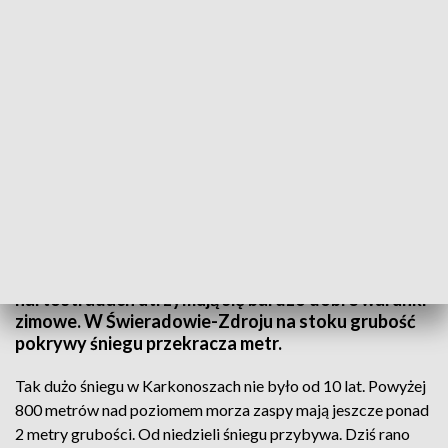
Na razie na gwałtowne roztopy w górach się nie zanosi (fot. TVP3 Wrocław)
W Karkonoszach i Górach Izerskich minionej doby
spadło ponad 20 centymetrów świeżego śniegu, a
nocami temperatura spada poniżej zera. Na
nartostradach utrzymują się bardzo dobre warunki
zimowe. W Świeradowie-Zdroju na stoku grubość
pokrywy śniegu przekracza metr.
Tak dużo śniegu w Karkonoszach nie było od 10 lat. Powyżej
800 metrów nad poziomem morza zaspy mają jeszcze ponad
2 metry grubości. Od niedzieli śniegu przybywa. Dziś rano