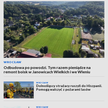
WROCŁAW
Odbudowa po powodzi. Tym razem pieniądze na
remont boisk w Janowicach Wielkich i we Wleniu
WROCŁAW
Dolnośląscy strażacy ruszyli do Hiszpanii.
Pomogą walczyć z pożarami lasów
WROCŁAW