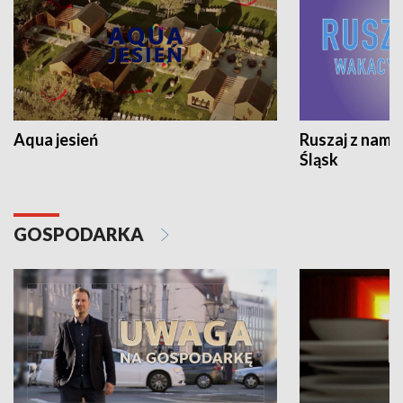
Aqua jesień
Ruszaj z nami
Śląsk
GOSPODARKA