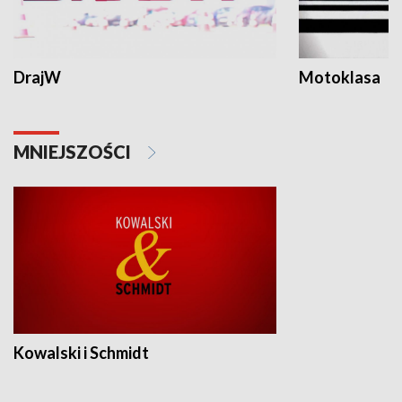
DrajW
Motoklasa
MNIEJSZOŚCI
Kowalski i Schmidt