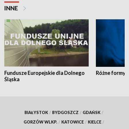
INNE
Fundusze Europejskie dla Dolnego
Różne formy t
Śląska
BIAŁYSTOK
/
BYDGOSZCZ
/
GDAŃSK
/
GORZÓW WLKP.
/
KATOWICE
/
KIELCE
/