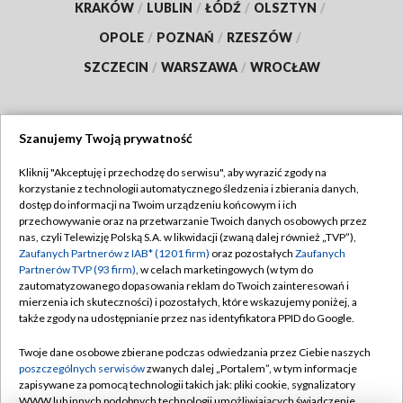
KRAKÓW
/
LUBLIN
/
ŁÓDŹ
/
OLSZTYN
/
OPOLE
/
POZNAŃ
/
RZESZÓW
/
SZCZECIN
/
WARSZAWA
/
WROCŁAW
Szanujemy Twoją prywatność
Dołącz do nas:
Kliknij "Akceptuję i przechodzę do serwisu", aby wyrazić zgody na
korzystanie z technologii automatycznego śledzenia i zbierania danych,
TVP
dostęp do informacji na Twoim urządzeniu końcowym i ich
Abonament TVP
przechowywanie oraz na przetwarzanie Twoich danych osobowych przez
Regulamin TVP
nas, czyli Telewizję Polską S.A. w likwidacji (zwaną dalej również „TVP”),
Emisja w TVP
Polityka prywatności
Zaufanych Partnerów z IAB* (1201 firm)
oraz pozostałych
Zaufanych
Partnerów TVP (93 firm)
, w celach marketingowych (w tym do
Centrum informacji TVP
Moje zgody
zautomatyzowanego dopasowania reklam do Twoich zainteresowań i
mierzenia ich skuteczności) i pozostałych, które wskazujemy poniżej, a
Naziemna Telewizja Cyfrowa
Pomoc
także zgody na udostępnianie przez nas identyfikatora PPID do Google.
Sklep TVP
Biuro reklamy
Twoje dane osobowe zbierane podczas odwiedzania przez Ciebie naszych
Rada Programowa
Kontakt
poszczególnych serwisów
zwanych dalej „Portalem”, w tym informacje
zapisywane za pomocą technologii takich jak: pliki cookie, sygnalizatory
System NOS
WWW lub innych podobnych technologii umożliwiających świadczenie