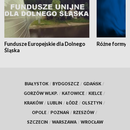
Fundusze Europejskie dla Dolnego
Różne formy t
Śląska
BIAŁYSTOK
/
BYDGOSZCZ
/
GDAŃSK
/
GORZÓW WLKP.
/
KATOWICE
/
KIELCE
/
KRAKÓW
/
LUBLIN
/
ŁÓDŹ
/
OLSZTYN
/
OPOLE
/
POZNAŃ
/
RZESZÓW
/
SZCZECIN
/
WARSZAWA
/
WROCŁAW