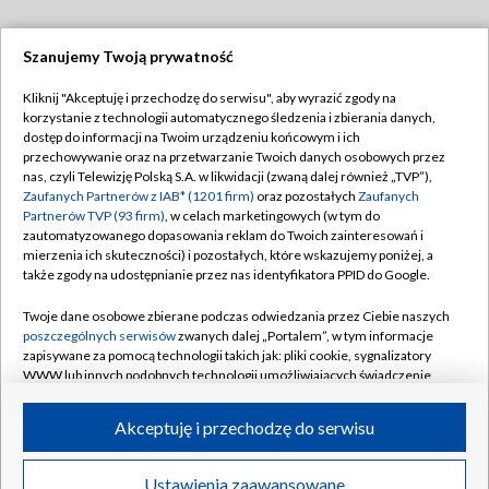
Szanujemy Twoją prywatność
Dołącz do nas:
Kliknij "Akceptuję i przechodzę do serwisu", aby wyrazić zgody na
korzystanie z technologii automatycznego śledzenia i zbierania danych,
TVP
dostęp do informacji na Twoim urządzeniu końcowym i ich
Abonament TVP
przechowywanie oraz na przetwarzanie Twoich danych osobowych przez
Regulamin TVP
nas, czyli Telewizję Polską S.A. w likwidacji (zwaną dalej również „TVP”),
Emisja w TVP
Polityka prywatności
Zaufanych Partnerów z IAB* (1201 firm)
oraz pozostałych
Zaufanych
Partnerów TVP (93 firm)
, w celach marketingowych (w tym do
Centrum informacji TVP
Moje zgody
zautomatyzowanego dopasowania reklam do Twoich zainteresowań i
mierzenia ich skuteczności) i pozostałych, które wskazujemy poniżej, a
Naziemna Telewizja Cyfrowa
Pomoc
także zgody na udostępnianie przez nas identyfikatora PPID do Google.
Sklep TVP
Biuro reklamy
Twoje dane osobowe zbierane podczas odwiedzania przez Ciebie naszych
Rada Programowa
Kontakt
poszczególnych serwisów
zwanych dalej „Portalem”, w tym informacje
zapisywane za pomocą technologii takich jak: pliki cookie, sygnalizatory
System NOS
WWW lub innych podobnych technologii umożliwiających świadczenie
dopasowanych i bezpiecznych usług, personalizację treści oraz reklam,
Informacje o nadawcy
Kanały
udostępnianie funkcji mediów społecznościowych oraz analizowanie
Akceptuję i przechodzę do serwisu
ruchu w Internecie.
Program dla prasy
©2026 Telewizja Polska S.A. w likwidacji
Biuro Reklamy
Twoje dane osobowe zbierane podczas odwiedzania przez Ciebie
Ustawienia zaawansowane