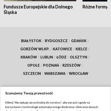
Fundusze Europejskie dla Dolnego
Różne formy t
Śląska
BIAŁYSTOK
/
BYDGOSZCZ
/
GDAŃSK
/
GORZÓW WLKP.
/
KATOWICE
/
KIELCE
/
KRAKÓW
/
LUBLIN
/
ŁÓDŹ
/
OLSZTYN
/
OPOLE
/
POZNAŃ
/
RZESZÓW
/
SZCZECIN
/
WARSZAWA
/
WROCŁAW
Szanujemy Twoją prywatność
Dołącz do nas:
Kliknij "Akceptuję i przechodzę do serwisu", aby wyrazić zgody na
korzystanie z technologii automatycznego śledzenia i zbierania danych,
TVP