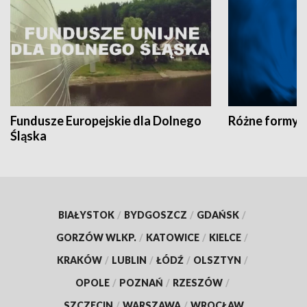
Fundusze Europejskie dla Dolnego
Różne formy t
Śląska
BIAŁYSTOK
/
BYDGOSZCZ
/
GDAŃSK
/
GORZÓW WLKP.
/
KATOWICE
/
KIELCE
/
KRAKÓW
/
LUBLIN
/
ŁÓDŹ
/
OLSZTYN
/
OPOLE
/
POZNAŃ
/
RZESZÓW
/
SZCZECIN
/
WARSZAWA
/
WROCŁAW