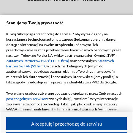
Szanujemy Twoją prywatność
Dołącz do nas:
Kliknij "Akceptuję i przechodzę do serwisu", aby wyrazić zgody na
korzystanie z technologii automatycznego śledzenia i zbierania danych,
TVP
dostęp do informacji na Twoim urządzeniu końcowym i ich
Abonament TVP
przechowywanie oraz na przetwarzanie Twoich danych osobowych przez
Regulamin TVP
nas, czyli Telewizję Polską S.A. w likwidacji (zwaną dalej również „TVP”),
Emisja w TVP
Polityka prywatności
Zaufanych Partnerów z IAB* (1201 firm)
oraz pozostałych
Zaufanych
Partnerów TVP (93 firm)
, w celach marketingowych (w tym do
Centrum informacji TVP
Moje zgody
zautomatyzowanego dopasowania reklam do Twoich zainteresowań i
mierzenia ich skuteczności) i pozostałych, które wskazujemy poniżej, a
Naziemna Telewizja Cyfrowa
Pomoc
także zgody na udostępnianie przez nas identyfikatora PPID do Google.
Sklep TVP
Biuro reklamy
Twoje dane osobowe zbierane podczas odwiedzania przez Ciebie naszych
Rada Programowa
Kontakt
poszczególnych serwisów
zwanych dalej „Portalem”, w tym informacje
zapisywane za pomocą technologii takich jak: pliki cookie, sygnalizatory
System NOS
WWW lub innych podobnych technologii umożliwiających świadczenie
dopasowanych i bezpiecznych usług, personalizację treści oraz reklam,
Informacje o nadawcy
Kanały
udostępnianie funkcji mediów społecznościowych oraz analizowanie
Akceptuję i przechodzę do serwisu
ruchu w Internecie.
Program dla prasy
©2026 Telewizja Polska S.A. w likwidacji