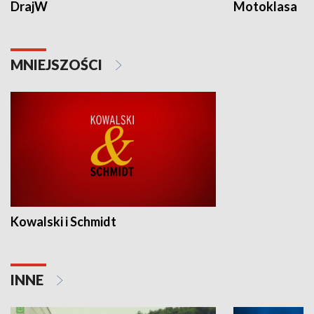
DrajW
Motoklasa
MNIEJSZOŚCI
Kowalski i Schmidt
INNE