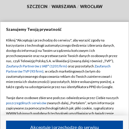
SZCZECIN
/
WARSZAWA
/
WROCŁAW
Szanujemy Twoją prywatność
Dołącz do nas:
Kliknij "Akceptuję i przechodzę do serwisu", aby wyrazić zgody na
korzystanie z technologii automatycznego śledzenia i zbierania danych,
TVP
dostęp do informacji na Twoim urządzeniu końcowym i ich
Abonament TVP
przechowywanie oraz na przetwarzanie Twoich danych osobowych przez
Regulamin TVP
nas, czyli Telewizję Polską S.A. w likwidacji (zwaną dalej również „TVP”),
Emisja w TVP
Polityka prywatności
Zaufanych Partnerów z IAB* (1201 firm)
oraz pozostałych
Zaufanych
Partnerów TVP (93 firm)
, w celach marketingowych (w tym do
Centrum informacji TVP
Moje zgody
zautomatyzowanego dopasowania reklam do Twoich zainteresowań i
mierzenia ich skuteczności) i pozostałych, które wskazujemy poniżej, a
Naziemna Telewizja Cyfrowa
Pomoc
także zgody na udostępnianie przez nas identyfikatora PPID do Google.
Sklep TVP
Biuro reklamy
Twoje dane osobowe zbierane podczas odwiedzania przez Ciebie naszych
Rada Programowa
Kontakt
poszczególnych serwisów
zwanych dalej „Portalem”, w tym informacje
zapisywane za pomocą technologii takich jak: pliki cookie, sygnalizatory
System NOS
WWW lub innych podobnych technologii umożliwiających świadczenie
dopasowanych i bezpiecznych usług, personalizację treści oraz reklam,
Informacje o nadawcy
Kanały
udostępnianie funkcji mediów społecznościowych oraz analizowanie
Akceptuję i przechodzę do serwisu
ruchu w Internecie.