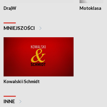
DrajW
Motoklasa
MNIEJSZOŚCI
Kowalski i Schmidt
INNE