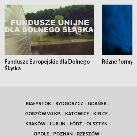
Fundusze Europejskie dla Dolnego
Różne formy t
Śląska
BIAŁYSTOK
/
BYDGOSZCZ
/
GDAŃSK
/
GORZÓW WLKP.
/
KATOWICE
/
KIELCE
/
KRAKÓW
/
LUBLIN
/
ŁÓDŹ
/
OLSZTYN
/
OPOLE
/
POZNAŃ
/
RZESZÓW
/