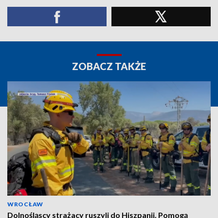
ZOBACZ TAKŻE
WROCŁAW
Dolnośląscy strażacy ruszyli do Hiszpanii. Pomogą