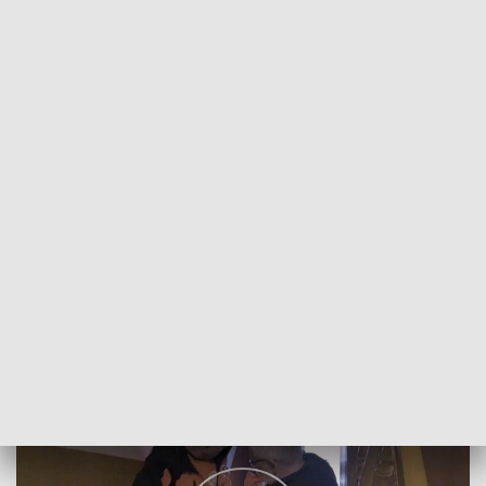
POWRÓT DO
WROCŁAW
TVP REGIONY
Kursy samoobrony dla ratowników
2019-01-31
Joanna Pietkiewicz