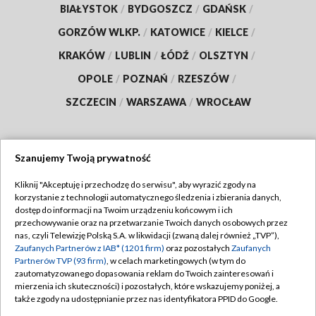
BIAŁYSTOK
/
BYDGOSZCZ
/
GDAŃSK
/
GORZÓW WLKP.
/
KATOWICE
/
KIELCE
/
KRAKÓW
/
LUBLIN
/
ŁÓDŹ
/
OLSZTYN
/
OPOLE
/
POZNAŃ
/
RZESZÓW
/
SZCZECIN
/
WARSZAWA
/
WROCŁAW
Szanujemy Twoją prywatność
Dołącz do nas:
Kliknij "Akceptuję i przechodzę do serwisu", aby wyrazić zgody na
korzystanie z technologii automatycznego śledzenia i zbierania danych,
TVP
dostęp do informacji na Twoim urządzeniu końcowym i ich
Abonament TVP
przechowywanie oraz na przetwarzanie Twoich danych osobowych przez
Regulamin TVP
nas, czyli Telewizję Polską S.A. w likwidacji (zwaną dalej również „TVP”),
Emisja w TVP
Polityka prywatności
Zaufanych Partnerów z IAB* (1201 firm)
oraz pozostałych
Zaufanych
Partnerów TVP (93 firm)
, w celach marketingowych (w tym do
Centrum informacji TVP
Moje zgody
zautomatyzowanego dopasowania reklam do Twoich zainteresowań i
mierzenia ich skuteczności) i pozostałych, które wskazujemy poniżej, a
Naziemna Telewizja Cyfrowa
Pomoc
także zgody na udostępnianie przez nas identyfikatora PPID do Google.
Sklep TVP