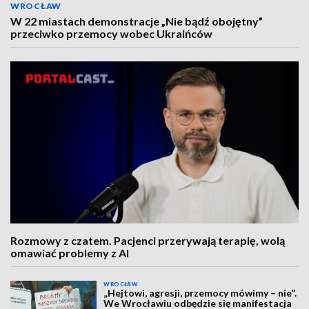
WROCŁAW
W 22 miastach demonstracje „Nie bądź obojętny”
przeciwko przemocy wobec Ukraińców
Rozmowy z czatem. Pacjenci przerywają terapię, wolą
omawiać problemy z AI
WROCŁAW
„Hejtowi, agresji, przemocy mówimy – nie”.
We Wrocławiu odbędzie się manifestacja