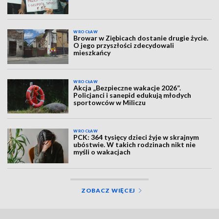
WROCŁAW
Browar w Ziębicach dostanie drugie życie.
O jego przyszłości zdecydowali
mieszkańcy
WROCŁAW
Akcja „Bezpieczne wakacje 2026”.
Policjanci i sanepid edukują młodych
sportowców w Miliczu
WROCŁAW
PCK: 364 tysięcy dzieci żyje w skrajnym
ubóstwie. W takich rodzinach nikt nie
myśli o wakacjach
ZOBACZ WIĘCEJ