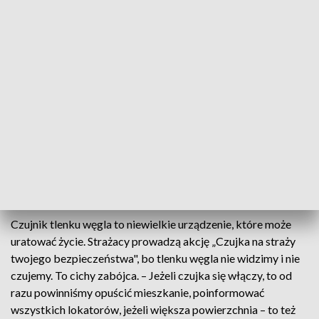
kobiety ustala policja i prokuratura. Z ogniem walczyło 8
zastępów straży pożarnej. Prawie 30 osób trzeba było
ewakuować, część strażackim drabinami. – Już w czasie
dojazdu kierujący stwierdził, że pożar jest dość mocno
rozwinięty, ogień już wydobywał się na zewnątrz przez okna.
Po dotarciu stwierdziliśmy, że pożarem jest objęte jedno z
pomieszczeń – informuje mł. bryg. Mariusz Piasecki, oficer
prasowy Komendanta Miejskiego PSP we Wrocławiu.
W sobotę w pożarze mieszkania przy ulicy Kleczkowskiej
zginęły 4 osoby. Wczoraj przy tej samej ulicy, kilka kamienic
dalej, kolejne trzy.
Czujnik tlenku węgla to niewielkie urządzenie, które może
uratować życie. Strażacy prowadzą akcję „Czujka na straży
twojego bezpieczeństwa", bo tlenku węgla nie widzimy i nie
czujemy. To cichy zabójca. – Jeżeli czujka się włączy, to od
razu powinniśmy opuścić mieszkanie, poinformować
wszystkich lokatorów, jeżeli większa powierzchnia – to też