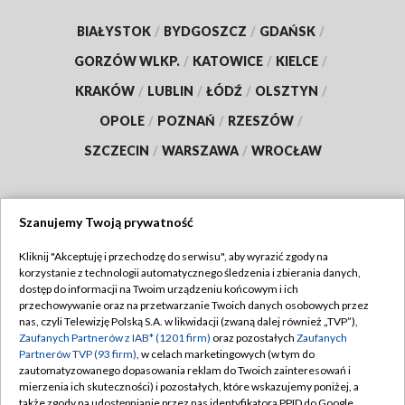
BIAŁYSTOK
/
BYDGOSZCZ
/
GDAŃSK
/
GORZÓW WLKP.
/
KATOWICE
/
KIELCE
/
KRAKÓW
/
LUBLIN
/
ŁÓDŹ
/
OLSZTYN
/
OPOLE
/
POZNAŃ
/
RZESZÓW
/
SZCZECIN
/
WARSZAWA
/
WROCŁAW
Szanujemy Twoją prywatność
Dołącz do nas:
Kliknij "Akceptuję i przechodzę do serwisu", aby wyrazić zgody na
korzystanie z technologii automatycznego śledzenia i zbierania danych,
TVP
dostęp do informacji na Twoim urządzeniu końcowym i ich
Abonament TVP
przechowywanie oraz na przetwarzanie Twoich danych osobowych przez
Regulamin TVP
nas, czyli Telewizję Polską S.A. w likwidacji (zwaną dalej również „TVP”),
Emisja w TVP
Polityka prywatności
Zaufanych Partnerów z IAB* (1201 firm)
oraz pozostałych
Zaufanych
Partnerów TVP (93 firm)
, w celach marketingowych (w tym do
Centrum informacji TVP
Moje zgody
zautomatyzowanego dopasowania reklam do Twoich zainteresowań i
mierzenia ich skuteczności) i pozostałych, które wskazujemy poniżej, a
Naziemna Telewizja Cyfrowa
Pomoc
także zgody na udostępnianie przez nas identyfikatora PPID do Google.