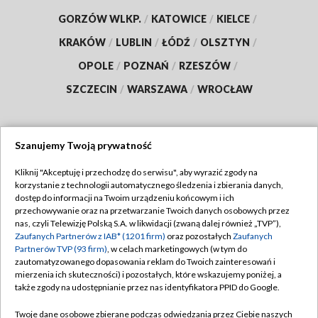
GORZÓW WLKP.
/
KATOWICE
/
KIELCE
/
KRAKÓW
/
LUBLIN
/
ŁÓDŹ
/
OLSZTYN
/
OPOLE
/
POZNAŃ
/
RZESZÓW
/
SZCZECIN
/
WARSZAWA
/
WROCŁAW
Szanujemy Twoją prywatność
Dołącz do nas:
Kliknij "Akceptuję i przechodzę do serwisu", aby wyrazić zgody na
korzystanie z technologii automatycznego śledzenia i zbierania danych,
TVP
dostęp do informacji na Twoim urządzeniu końcowym i ich
Abonament TVP
przechowywanie oraz na przetwarzanie Twoich danych osobowych przez
Regulamin TVP
nas, czyli Telewizję Polską S.A. w likwidacji (zwaną dalej również „TVP”),
Emisja w TVP
Polityka prywatności
Zaufanych Partnerów z IAB* (1201 firm)
oraz pozostałych
Zaufanych
Partnerów TVP (93 firm)
, w celach marketingowych (w tym do
Centrum informacji TVP
Moje zgody
zautomatyzowanego dopasowania reklam do Twoich zainteresowań i
mierzenia ich skuteczności) i pozostałych, które wskazujemy poniżej, a
Naziemna Telewizja Cyfrowa
Pomoc
także zgody na udostępnianie przez nas identyfikatora PPID do Google.
Sklep TVP
Biuro reklamy
Twoje dane osobowe zbierane podczas odwiedzania przez Ciebie naszych