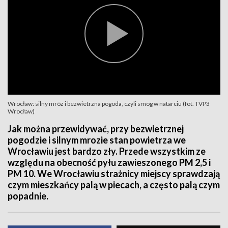
Wrocław: silny mróz i bezwietrzna pogoda, czyli smog w natarciu (fot. TVP3
Wrocław)
Jak można przewidywać, przy bezwietrznej
pogodzie i silnym mrozie stan powietrza we
Wrocławiu jest bardzo zły. Przede wszystkim ze
względu na obecność pyłu zawieszonego PM 2,5 i
PM 10. We Wrocławiu strażnicy miejscy sprawdzają
czym mieszkańcy palą w piecach, a często palą czym
popadnie.