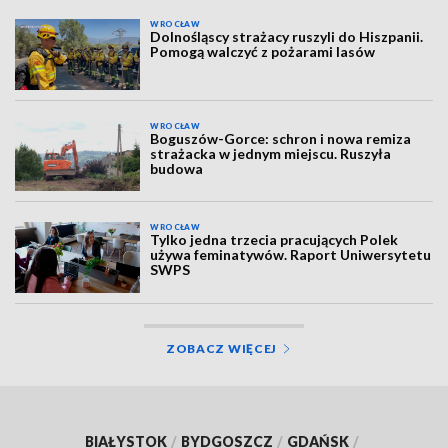
WROCŁAW
Dolnośląscy strażacy ruszyli do Hiszpanii.
Pomogą walczyć z pożarami lasów
WROCŁAW
Boguszów-Gorce: schron i nowa remiza
strażacka w jednym miejscu. Ruszyła
budowa
WROCŁAW
Tylko jedna trzecia pracujących Polek
używa feminatywów. Raport Uniwersytetu
SWPS
ZOBACZ WIĘCEJ
BIAŁYSTOK
/
BYDGOSZCZ
/
GDAŃSK
/