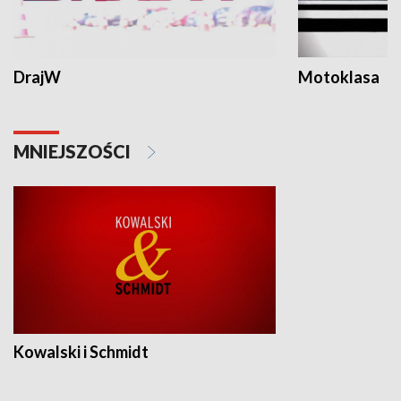
DrajW
Motoklasa
MNIEJSZOŚCI
Kowalski i Schmidt