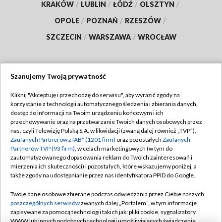
KRAKÓW
/
LUBLIN
/
ŁÓDŹ
/
OLSZTYN
/
OPOLE
/
POZNAŃ
/
RZESZÓW
/
SZCZECIN
/
WARSZAWA
/
WROCŁAW
Szanujemy Twoją prywatność
Dołącz do nas:
Kliknij "Akceptuję i przechodzę do serwisu", aby wyrazić zgody na
korzystanie z technologii automatycznego śledzenia i zbierania danych,
TVP
dostęp do informacji na Twoim urządzeniu końcowym i ich
Abonament TVP
przechowywanie oraz na przetwarzanie Twoich danych osobowych przez
Regulamin TVP
nas, czyli Telewizję Polską S.A. w likwidacji (zwaną dalej również „TVP”),
Emisja w TVP
Polityka prywatności
Zaufanych Partnerów z IAB* (1201 firm)
oraz pozostałych
Zaufanych
Partnerów TVP (93 firm)
, w celach marketingowych (w tym do
Centrum informacji TVP
Moje zgody
zautomatyzowanego dopasowania reklam do Twoich zainteresowań i
mierzenia ich skuteczności) i pozostałych, które wskazujemy poniżej, a
Naziemna Telewizja Cyfrowa
Pomoc
także zgody na udostępnianie przez nas identyfikatora PPID do Google.
Sklep TVP
Biuro reklamy
Twoje dane osobowe zbierane podczas odwiedzania przez Ciebie naszych
Rada Programowa
Kontakt
poszczególnych serwisów
zwanych dalej „Portalem”, w tym informacje
zapisywane za pomocą technologii takich jak: pliki cookie, sygnalizatory
System NOS
WWW lub innych podobnych technologii umożliwiających świadczenie