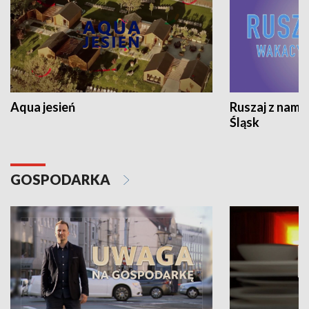
Aqua jesień
Ruszaj z nami
Śląsk
GOSPODARKA