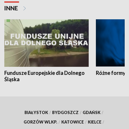
INNE
Fundusze Europejskie dla Dolnego
Różne formy t
Śląska
BIAŁYSTOK
/
BYDGOSZCZ
/
GDAŃSK
/
GORZÓW WLKP.
/
KATOWICE
/
KIELCE
/