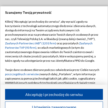
Szanujemy Twoją prywatność
Dołącz do nas:
Kliknij "Akceptuję i przechodzę do serwisu", aby wyrazić zgody na
korzystanie z technologii automatycznego śledzenia i zbierania danych,
TVP
dostęp do informacji na Twoim urządzeniu końcowym i ich
Abonament TVP
przechowywanie oraz na przetwarzanie Twoich danych osobowych przez
Regulamin TVP
nas, czyli Telewizję Polską S.A. w likwidacji (zwaną dalej również „TVP”),
Emisja w TVP
Polityka prywatności
Zaufanych Partnerów z IAB* (1201 firm)
oraz pozostałych
Zaufanych
Partnerów TVP (93 firm)
, w celach marketingowych (w tym do
Centrum informacji TVP
Moje zgody
zautomatyzowanego dopasowania reklam do Twoich zainteresowań i
mierzenia ich skuteczności) i pozostałych, które wskazujemy poniżej, a
Naziemna Telewizja Cyfrowa
Pomoc
także zgody na udostępnianie przez nas identyfikatora PPID do Google.
Sklep TVP
Biuro reklamy
Twoje dane osobowe zbierane podczas odwiedzania przez Ciebie naszych
Rada Programowa
Kontakt
poszczególnych serwisów
zwanych dalej „Portalem”, w tym informacje
zapisywane za pomocą technologii takich jak: pliki cookie, sygnalizatory
System NOS
WWW lub innych podobnych technologii umożliwiających świadczenie
dopasowanych i bezpiecznych usług, personalizację treści oraz reklam,
Informacje o nadawcy
Kanały
udostępnianie funkcji mediów społecznościowych oraz analizowanie
Akceptuję i przechodzę do serwisu
ruchu w Internecie.
Program dla prasy
©2026 Telewizja Polska S.A. w likwidacji
Biuro Reklamy
Twoje dane osobowe zbierane podczas odwiedzania przez Ciebie
Ustawienia zaawansowane