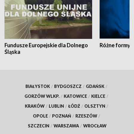
Fundusze Europejskie dla Dolnego
Różne formy t
Śląska
BIAŁYSTOK
/
BYDGOSZCZ
/
GDAŃSK
/
GORZÓW WLKP.
/
KATOWICE
/
KIELCE
/
KRAKÓW
/
LUBLIN
/
ŁÓDŹ
/
OLSZTYN
/
OPOLE
/
POZNAŃ
/
RZESZÓW
/
SZCZECIN
/
WARSZAWA
/
WROCŁAW