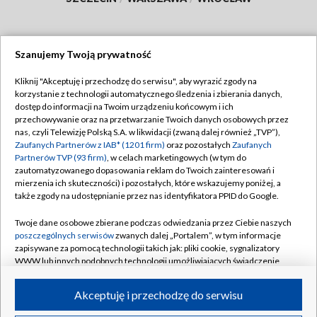
Szanujemy Twoją prywatność
Dołącz do nas:
Kliknij "Akceptuję i przechodzę do serwisu", aby wyrazić zgody na
korzystanie z technologii automatycznego śledzenia i zbierania danych,
TVP
dostęp do informacji na Twoim urządzeniu końcowym i ich
Abonament TVP
przechowywanie oraz na przetwarzanie Twoich danych osobowych przez
Regulamin TVP
nas, czyli Telewizję Polską S.A. w likwidacji (zwaną dalej również „TVP”),
Emisja w TVP
Polityka prywatności
Zaufanych Partnerów z IAB* (1201 firm)
oraz pozostałych
Zaufanych
Partnerów TVP (93 firm)
, w celach marketingowych (w tym do
Centrum informacji TVP
Moje zgody
zautomatyzowanego dopasowania reklam do Twoich zainteresowań i
mierzenia ich skuteczności) i pozostałych, które wskazujemy poniżej, a
Naziemna Telewizja Cyfrowa
Pomoc
także zgody na udostępnianie przez nas identyfikatora PPID do Google.
Sklep TVP
Biuro reklamy
Twoje dane osobowe zbierane podczas odwiedzania przez Ciebie naszych
Rada Programowa
Kontakt
poszczególnych serwisów
zwanych dalej „Portalem”, w tym informacje
zapisywane za pomocą technologii takich jak: pliki cookie, sygnalizatory
System NOS
WWW lub innych podobnych technologii umożliwiających świadczenie
dopasowanych i bezpiecznych usług, personalizację treści oraz reklam,
Informacje o nadawcy
Kanały
udostępnianie funkcji mediów społecznościowych oraz analizowanie
Akceptuję i przechodzę do serwisu
ruchu w Internecie.
Program dla prasy
©2026 Telewizja Polska S.A. w likwidacji