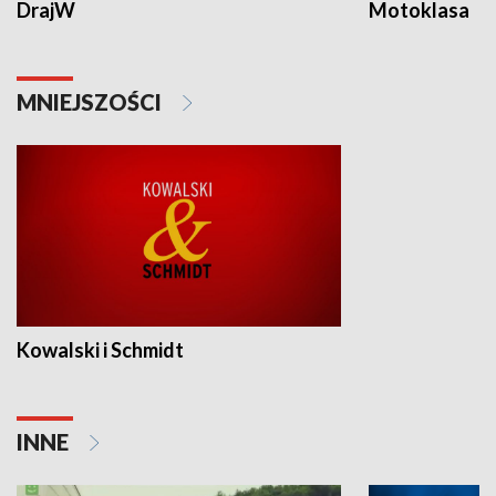
DrajW
Motoklasa
MNIEJSZOŚCI
Kowalski i Schmidt
INNE