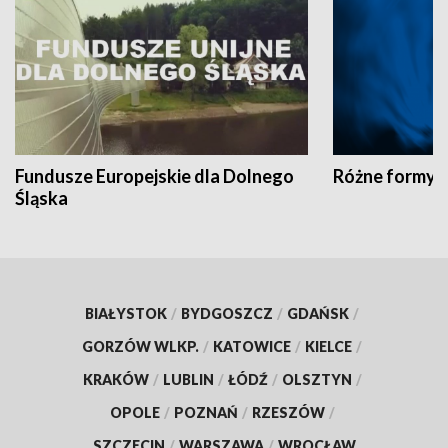
Fundusze Europejskie dla Dolnego
Różne formy t
Śląska
BIAŁYSTOK
/
BYDGOSZCZ
/
GDAŃSK
/
GORZÓW WLKP.
/
KATOWICE
/
KIELCE
/
KRAKÓW
/
LUBLIN
/
ŁÓDŹ
/
OLSZTYN
/
OPOLE
/
POZNAŃ
/
RZESZÓW
/
SZCZECIN
/
WARSZAWA
/
WROCŁAW