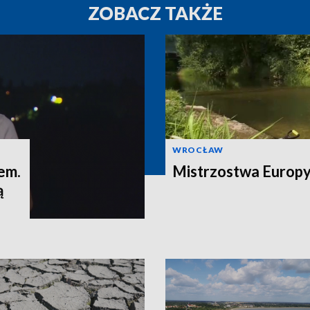
ZOBACZ TAKŻE
WROCŁAW
em.
Mistrzostwa Europy 
ą