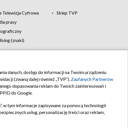
 Telewizja Cyfrowa
Sklep TVP
la prasy
tograficzny
sing (znaki)
klamy
Kontakt
rania danych, dostęp do informacji na Twoim urządzeniu
idacji (zwaną dalej również „TVP”),
Zaufanych Partnerów
anego dopasowania reklam do Twoich zainteresowań i
a PPID do Google.
”, w tym informacje zapisywane za pomocą technologii
zpiecznych usług, personalizację treści oraz reklam,