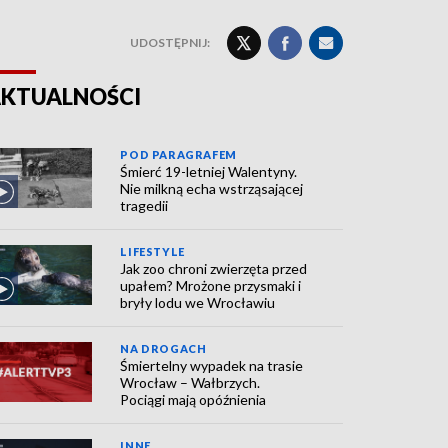
UDOSTĘPNIJ:
KTUALNOŚCI
POD PARAGRAFEM
Śmierć 19-letniej Walentyny.
Nie milkną echa wstrząsającej
tragedii
LIFESTYLE
Jak zoo chroni zwierzęta przed
upałem? Mrożone przysmaki i
bryły lodu we Wrocławiu
NA DROGACH
Śmiertelny wypadek na trasie
Wrocław – Wałbrzych.
Pociągi mają opóźnienia
INNE