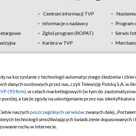
Centrum informacji TVP
Naziemna
Informacje o nadawcy
Program d
zetargowe
Zgłoś program (ROPAT)
Serwis fo
wizyjna
Kariera w TVP
Merchandi
Polityka prywatności
Moje zgody
Pomoc
Biuro re
ody na korzystanie z technologii automatycznego śledzenia i zbie
 danych osobowych przez nas, czyli Telewizję Polską S.A. w likw
VP (93 firm)
, w celach marketingowych (w tym do zautomatyzow
 poniżej, a także zgody na udostępnianie przez nas identyfikator
Ciebie naszych
poszczególnych serwisów
zwanych dalej „Portalem
obnych technologii umożliwiających świadczenie dopasowanych i be
zowanie ruchu w Internecie.