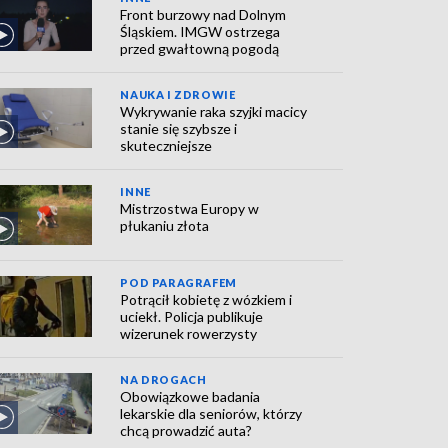
Front burzowy nad Dolnym
Śląskiem. IMGW ostrzega
przed gwałtowną pogodą
NAUKA I ZDROWIE
Wykrywanie raka szyjki macicy
stanie się szybsze i
skuteczniejsze
INNE
Mistrzostwa Europy w
płukaniu złota
POD PARAGRAFEM
Potrącił kobietę z wózkiem i
uciekł. Policja publikuje
wizerunek rowerzysty
NA DROGACH
Obowiązkowe badania
lekarskie dla seniorów, którzy
chcą prowadzić auta?