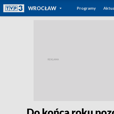
POWRÓT DO
WROCŁAW
Programy
Aktua
TVP REGIONY
Do końca roku poz