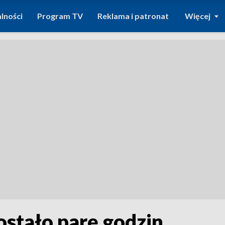
lności
Program TV
Reklama i patronat
Więcej
ostało parę godzin