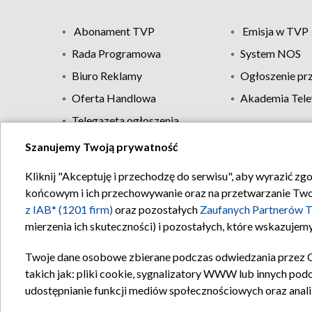
Abonament TVP
Emisja w TVP
Rada Programowa
System NOS
Biuro Reklamy
Ogłoszenie pr
Oferta Handlowa
Akademia Tele
Telegazeta ogłoszenia
Szanujemy Twoją prywatność
Regulamin TVP
Kliknij "Akceptuję i przechodzę do serwisu", aby wyrazić zg
końcowym i ich przechowywanie oraz na przetwarzanie Twoich
z IAB* (1201 firm)
oraz pozostałych
Zaufanych Partnerów T
mierzenia ich skuteczności) i pozostałych, które wskazujemy
Twoje dane osobowe zbierane podczas odwiedzania przez 
takich jak: pliki cookie, sygnalizatory WWW lub innych pod
udostępnianie funkcji mediów społecznościowych oraz anali