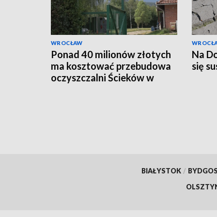
WROCŁAW
WROCŁ
Ponad 40 milionów złotych
Na Do
ma kosztować przebudowa
się s
oczyszczalni Ścieków w
Marczycach
BIAŁYSTOK
/
BYDGO
OLSZTY