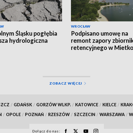
AW
WROCŁAW
lnym Śląsku pogłębia
Podpisano umowę na
usza hydrologiczna
remont zapory zbiorni
retencyjnego w Mietk
ZOBACZ WIĘCEJ
SZCZ
/
GDAŃSK
/
GORZÓW WLKP.
/
KATOWICE
/
KIELCE
/
KRA
N
/
OPOLE
/
POZNAŃ
/
RZESZÓW
/
SZCZECIN
/
WARSZAWA
/
W
Dołącz do nas: