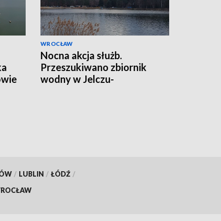
WROCŁAW
Nocna akcja służb.
ka
Przeszukiwano zbiornik
owie
wodny w Jelczu-
Laskowicach
KÓW
/
LUBLIN
/
ŁÓDŹ
/
ROCŁAW