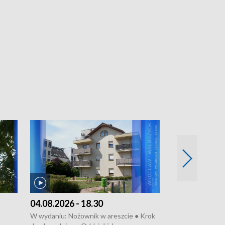
04.08.2026 - 18.30
03.08.2026 - 
W wydaniu: Nożownik w areszcie ● Krok
W wydaniu: Zarz