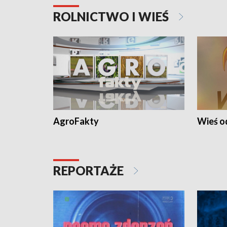
ROLNICTWO I WIEŚ
AgroFakty
Wieś 
REPORTAŻE