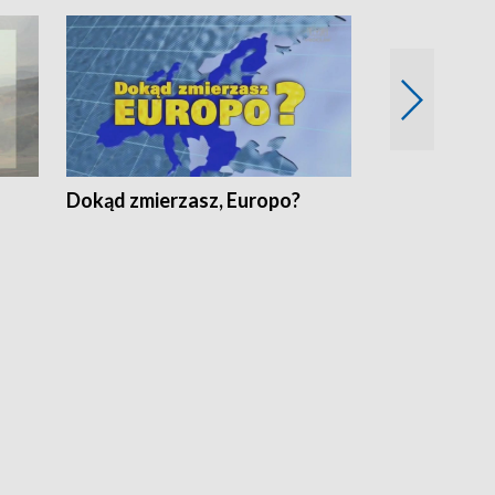
Dokąd zmierzasz, Europo?
Fakty Komen