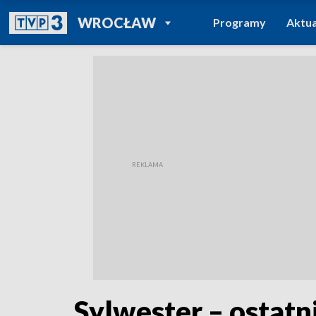
POWRÓT DO
WROCŁAW
Programy
Aktua
TVP REGIONY
Sylwester – ostatn