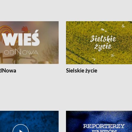
odNowa
Sielskie życie