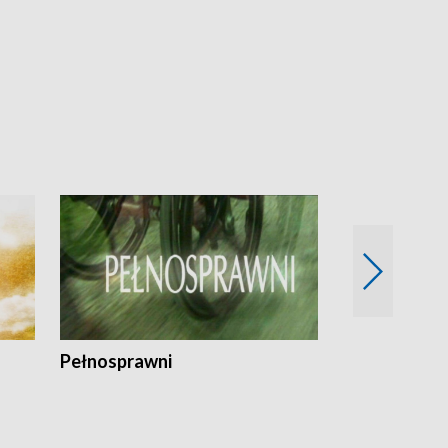
Pełnosprawni
Bezpieczny 