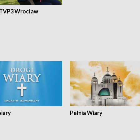
 TVP3 Wrocław
wiary
Pełnia Wiary