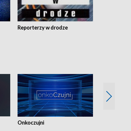
Reporterzy w drodze
Onkoczujni
Recepta na 