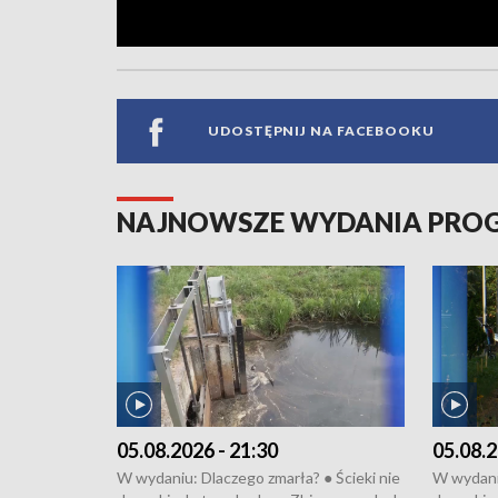
UDOSTĘPNIJ NA FACEBOOKU
NAJNOWSZE WYDANIA PR
05.08.2026 - 21:30
05.08.2
W wydaniu: Dlaczego zmarła? ● Ścieki nie
W wydaniu