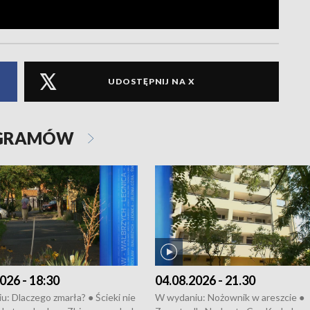
UDOSTĘPNIJ NA X
OGRAMÓW
026 - 18:30
04.08.2026 - 21.30
: Dlaczego zmarła? ● Ścieki nie
W wydaniu: Nożownik w areszcie ●