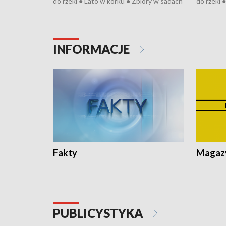
do rzeki ● Lato w korku ● Zbiory w sadach
do rzeki 
● Senior za kółkiem ● Złoto dla...
● Senior z
cierpiwych ● Mrożonki dla zwierząt
cierpiwyc
INFORMACJE
Fakty
Magazy
PUBLICYSTYKA