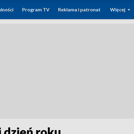
lności
Program TV
Reklama i patronat
Więcej
i dzień roku