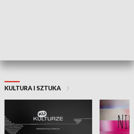
Dlaczego krowa...
Energia Przysz
KULTURA I SZTUKA