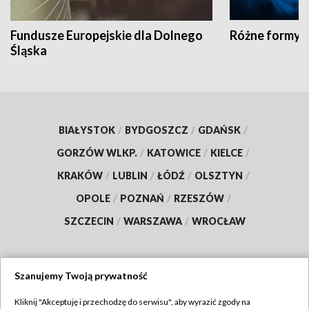
Fundusze Europejskie dla Dolnego
Różne formy t
Śląska
BIAŁYSTOK
/
BYDGOSZCZ
/
GDAŃSK
/
GORZÓW WLKP.
/
KATOWICE
/
KIELCE
/
KRAKÓW
/
LUBLIN
/
ŁÓDŹ
/
OLSZTYN
/
OPOLE
/
POZNAŃ
/
RZESZÓW
/
SZCZECIN
/
WARSZAWA
/
WROCŁAW
Szanujemy Twoją prywatność
Dołącz do nas:
Kliknij "Akceptuję i przechodzę do serwisu", aby wyrazić zgody na