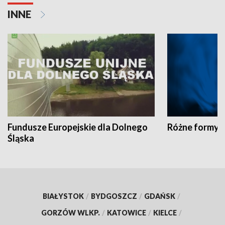
INNE
Fundusze Europejskie dla Dolnego
Różne formy t
Śląska
BIAŁYSTOK
/
BYDGOSZCZ
/
GDAŃSK
/
GORZÓW WLKP.
/
KATOWICE
/
KIELCE
/