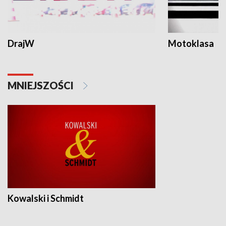
DrajW
Motoklasa
MNIEJSZOŚCI
Kowalski i Schmidt