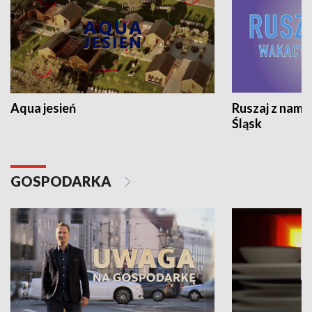
Aqua jesień
Ruszaj z nami
Śląsk
GOSPODARKA