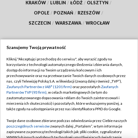
KRAKÓW
/
LUBLIN
/
ŁÓDŹ
/
OLSZTYN
/
OPOLE
/
POZNAŃ
/
RZESZÓW
/
SZCZECIN
/
WARSZAWA
/
WROCŁAW
Szanujemy Twoją prywatność
Dołącz do nas:
Kliknij "Akceptuję i przechodzę do serwisu", aby wyrazić zgody na
korzystanie z technologii automatycznego śledzenia i zbierania danych,
TVP
dostęp do informacji na Twoim urządzeniu końcowym i ich
Abonament TVP
przechowywanie oraz na przetwarzanie Twoich danych osobowych przez
Regulamin TVP
nas, czyli Telewizję Polską S.A. w likwidacji (zwaną dalej również „TVP”),
Emisja w TVP
Polityka prywatności
Zaufanych Partnerów z IAB* (1201 firm)
oraz pozostałych
Zaufanych
Partnerów TVP (93 firm)
, w celach marketingowych (w tym do
Centrum informacji TVP
Moje zgody
zautomatyzowanego dopasowania reklam do Twoich zainteresowań i
mierzenia ich skuteczności) i pozostałych, które wskazujemy poniżej, a
Naziemna Telewizja Cyfrowa
Pomoc
także zgody na udostępnianie przez nas identyfikatora PPID do Google.
Sklep TVP
Biuro reklamy
Twoje dane osobowe zbierane podczas odwiedzania przez Ciebie naszych
Rada Programowa
Kontakt
poszczególnych serwisów
zwanych dalej „Portalem”, w tym informacje
zapisywane za pomocą technologii takich jak: pliki cookie, sygnalizatory
System NOS
WWW lub innych podobnych technologii umożliwiających świadczenie