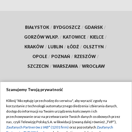
BIAŁYSTOK
/
BYDGOSZCZ
/
GDAŃSK
/
GORZÓW WLKP.
/
KATOWICE
/
KIELCE
/
KRAKÓW
/
LUBLIN
/
ŁÓDŹ
/
OLSZTYN
/
OPOLE
/
POZNAŃ
/
RZESZÓW
/
SZCZECIN
/
WARSZAWA
/
WROCŁAW
Szanujemy Twoją prywatność
Dołącz do nas:
Kliknij "Akceptuję i przechodzę do serwisu", aby wyrazić zgody na
korzystanie z technologii automatycznego śledzenia i zbierania danych,
TVP
dostęp do informacji na Twoim urządzeniu końcowym i ich
Abonament TVP
przechowywanie oraz na przetwarzanie Twoich danych osobowych przez
Regulamin TVP
nas, czyli Telewizję Polską S.A. w likwidacji (zwaną dalej również „TVP”),
Emisja w TVP
Polityka prywatności
Zaufanych Partnerów z IAB* (1201 firm)
oraz pozostałych
Zaufanych