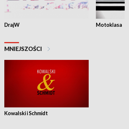
DrajW
Motoklasa
MNIEJSZOŚCI
Kowalski i Schmidt