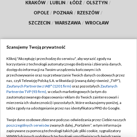
KRAKÓW
/
LUBLIN
/
ŁÓDŹ
/
OLSZTYN
/
OPOLE
/
POZNAŃ
/
RZESZÓW
/
SZCZECIN
/
WARSZAWA
/
WROCŁAW
Szanujemy Twoją prywatność
Dołącz do nas:
Kliknij "Akceptuję i przechodzę do serwisu", aby wyrazić zgody na
korzystanie z technologii automatycznego śledzenia i zbierania danych,
TVP
dostęp do informacji na Twoim urządzeniu końcowym i ich
Abonament TVP
przechowywanie oraz na przetwarzanie Twoich danych osobowych przez
Regulamin TVP
nas, czyli Telewizję Polską S.A. w likwidacji (zwaną dalej również „TVP”),
Emisja w TVP
Polityka prywatności
Zaufanych Partnerów z IAB* (1201 firm)
oraz pozostałych
Zaufanych
Partnerów TVP (93 firm)
, w celach marketingowych (w tym do
Centrum informacji TVP
Moje zgody
zautomatyzowanego dopasowania reklam do Twoich zainteresowań i
mierzenia ich skuteczności) i pozostałych, które wskazujemy poniżej, a
Naziemna Telewizja Cyfrowa
Pomoc
także zgody na udostępnianie przez nas identyfikatora PPID do Google.
Sklep TVP
Biuro reklamy
Twoje dane osobowe zbierane podczas odwiedzania przez Ciebie naszych
Rada Programowa
Kontakt
poszczególnych serwisów
zwanych dalej „Portalem”, w tym informacje
zapisywane za pomocą technologii takich jak: pliki cookie, sygnalizatory
System NOS
WWW lub innych podobnych technologii umożliwiających świadczenie