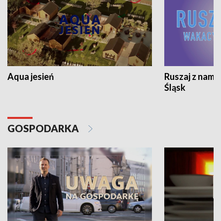
Aqua jesień
Ruszaj z nami
Śląsk
GOSPODARKA