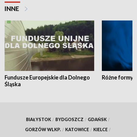
INNE
Fundusze Europejskie dla Dolnego
Różne formy t
Śląska
BIAŁYSTOK
/
BYDGOSZCZ
/
GDAŃSK
/
GORZÓW WLKP.
/
KATOWICE
/
KIELCE
/