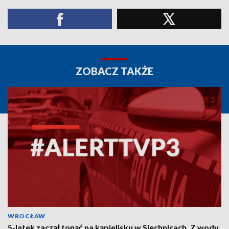
ZOBACZ TAKŻE
WROCŁAW
5-latek zaczął tonąć na kąpielisku w Siechnicach. Z wody