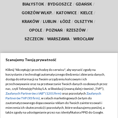
BIAŁYSTOK
/
BYDGOSZCZ
/
GDAŃSK
/
GORZÓW WLKP.
/
KATOWICE
/
KIELCE
/
KRAKÓW
/
LUBLIN
/
ŁÓDŹ
/
OLSZTYN
/
OPOLE
/
POZNAŃ
/
RZESZÓW
/
SZCZECIN
/
WARSZAWA
/
WROCŁAW
Szanujemy Twoją prywatność
Dołącz do nas:
Kliknij "Akceptuję i przechodzę do serwisu", aby wyrazić zgody na
korzystanie z technologii automatycznego śledzenia i zbierania danych,
TVP
dostęp do informacji na Twoim urządzeniu końcowym i ich
Abonament TVP
przechowywanie oraz na przetwarzanie Twoich danych osobowych przez
Regulamin TVP
nas, czyli Telewizję Polską S.A. w likwidacji (zwaną dalej również „TVP”),
Emisja w TVP
Polityka prywatności
Zaufanych Partnerów z IAB* (1201 firm)
oraz pozostałych
Zaufanych
Partnerów TVP (93 firm)
, w celach marketingowych (w tym do
Centrum informacji TVP
Moje zgody
zautomatyzowanego dopasowania reklam do Twoich zainteresowań i
mierzenia ich skuteczności) i pozostałych, które wskazujemy poniżej, a
Naziemna Telewizja Cyfrowa
Pomoc
także zgody na udostępnianie przez nas identyfikatora PPID do Google.
Sklep TVP