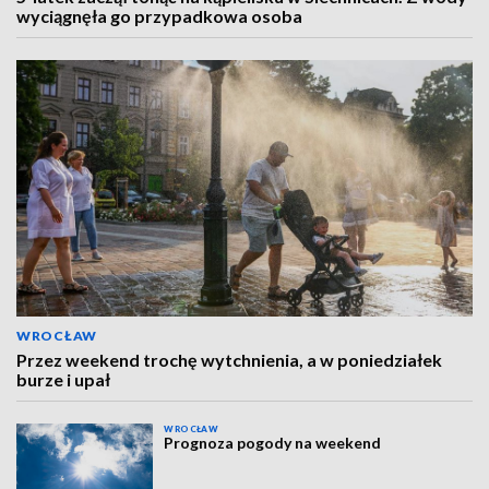
wyciągnęła go przypadkowa osoba
WROCŁAW
Przez weekend trochę wytchnienia, a w poniedziałek
burze i upał
WROCŁAW
Prognoza pogody na weekend