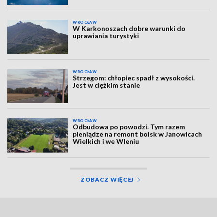
WROCŁAW
W Karkonoszach dobre warunki do
uprawiania turystyki
WROCŁAW
Strzegom: chłopiec spadł z wysokości.
Jest w ciężkim stanie
WROCŁAW
Odbudowa po powodzi. Tym razem
pieniądze na remont boisk w Janowicach
Wielkich i we Wleniu
ZOBACZ WIĘCEJ