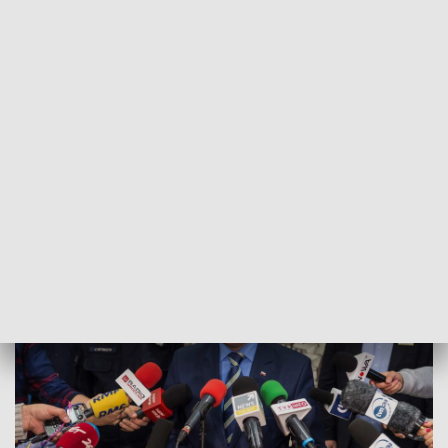
sprawców włamania do bankomatu na gorącym uczynku,
zostali ostrzelani z broni maszynowej przez jednego z
bandytów.
Policjanci odpowiedzieli strzałami. Podczas wymiany ognia
zginął jeden z funkcjonariuszy oraz przestępca, który zaczął
strzelać do policjantów. Trzech innych policjantów zostało
rannych. Ich obrażenia nie są groźne dla życia.