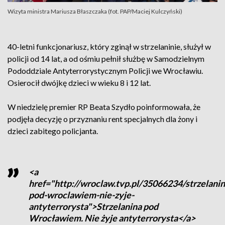
Wizyta ministra Mariusza Błaszczaka (fot. PAP/Maciej Kulczyński)
40-letni funkcjonariusz, który zginął w strzelaninie, służył w
policji od 14 lat, a od ośmiu pełnił służbę w Samodzielnym
Pododdziale Antyterrorystycznym Policji we Wrocławiu.
Osierocił dwójkę dzieci w wieku 8 i 12 lat.
W niedzielę premier RP Beata Szydło poinformowała, że
podjęła decyzję o przyznaniu rent specjalnych dla żony i
dzieci zabitego policjanta.
<a
href="http://wroclaw.tvp.pl/35066234/strzelanin
pod-wroclawiem-nie-zyje-
antyterrorysta">Strzelanina pod
Wrocławiem. Nie żyje antyterrorysta</a>