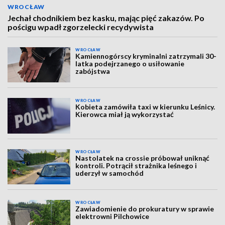
WROCŁAW
Jechał chodnikiem bez kasku, mając pięć zakazów. Po
pościgu wpadł zgorzelecki recydywista
WROCŁAW
Kamiennogórscy kryminalni zatrzymali 30-
latka podejrzanego o usiłowanie
zabójstwa
WROCŁAW
Kobieta zamówiła taxi w kierunku Leśnicy.
Kierowca miał ją wykorzystać
WROCŁAW
Nastolatek na crossie próbował uniknąć
kontroli. Potrącił strażnika leśnego i
uderzył w samochód
WROCŁAW
Zawiadomienie do prokuratury w sprawie
elektrowni Pilchowice