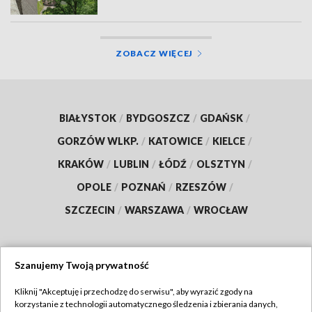
ZOBACZ WIĘCEJ
BIAŁYSTOK
/
BYDGOSZCZ
/
GDAŃSK
/
GORZÓW WLKP.
/
KATOWICE
/
KIELCE
/
KRAKÓW
/
LUBLIN
/
ŁÓDŹ
/
OLSZTYN
/
OPOLE
/
POZNAŃ
/
RZESZÓW
/
SZCZECIN
/
WARSZAWA
/
WROCŁAW
Szanujemy Twoją prywatność
Dołącz do nas:
Kliknij "Akceptuję i przechodzę do serwisu", aby wyrazić zgody na
korzystanie z technologii automatycznego śledzenia i zbierania danych,
TVP