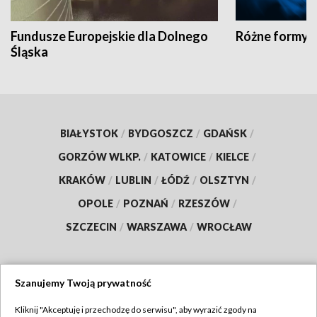
Fundusze Europejskie dla Dolnego
Różne formy t
Śląska
BIAŁYSTOK
/
BYDGOSZCZ
/
GDAŃSK
/
GORZÓW WLKP.
/
KATOWICE
/
KIELCE
/
KRAKÓW
/
LUBLIN
/
ŁÓDŹ
/
OLSZTYN
/
OPOLE
/
POZNAŃ
/
RZESZÓW
/
SZCZECIN
/
WARSZAWA
/
WROCŁAW
Szanujemy Twoją prywatność
Dołącz do nas:
Kliknij "Akceptuję i przechodzę do serwisu", aby wyrazić zgody na