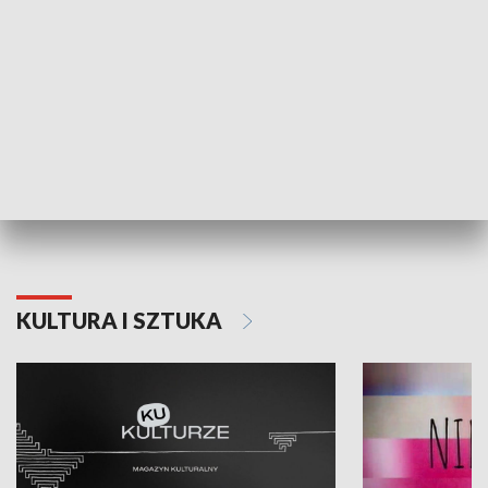
Dlaczego krowa...
Energia Przysz
KULTURA I SZTUKA