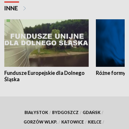
INNE
Fundusze Europejskie dla Dolnego
Różne formy t
Śląska
BIAŁYSTOK
/
BYDGOSZCZ
/
GDAŃSK
/
GORZÓW WLKP.
/
KATOWICE
/
KIELCE
/