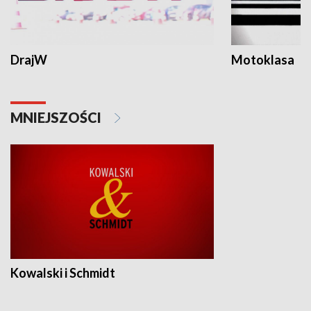
DrajW
Motoklasa
MNIEJSZOŚCI
Kowalski i Schmidt