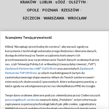
KRAKÓW
/
LUBLIN
/
ŁÓDŹ
/
OLSZTYN
/
OPOLE
/
POZNAŃ
/
RZESZÓW
/
SZCZECIN
/
WARSZAWA
/
WROCŁAW
Szanujemy Twoją prywatność
Dołącz do nas:
Kliknij "Akceptuję i przechodzę do serwisu", aby wyrazić zgody na
korzystanie z technologii automatycznego śledzenia i zbierania danych,
TVP
dostęp do informacji na Twoim urządzeniu końcowym i ich
Abonament TVP
przechowywanie oraz na przetwarzanie Twoich danych osobowych przez
Regulamin TVP
nas, czyli Telewizję Polską S.A. w likwidacji (zwaną dalej również „TVP”),
Emisja w TVP
Polityka prywatności
Zaufanych Partnerów z IAB* (1201 firm)
oraz pozostałych
Zaufanych
Partnerów TVP (93 firm)
, w celach marketingowych (w tym do
Centrum informacji TVP
Moje zgody
zautomatyzowanego dopasowania reklam do Twoich zainteresowań i
mierzenia ich skuteczności) i pozostałych, które wskazujemy poniżej, a
Naziemna Telewizja Cyfrowa
Pomoc
także zgody na udostępnianie przez nas identyfikatora PPID do Google.
Sklep TVP
Biuro reklamy
Twoje dane osobowe zbierane podczas odwiedzania przez Ciebie naszych
Rada Programowa
Kontakt
poszczególnych serwisów
zwanych dalej „Portalem”, w tym informacje
zapisywane za pomocą technologii takich jak: pliki cookie, sygnalizatory
System NOS
WWW lub innych podobnych technologii umożliwiających świadczenie