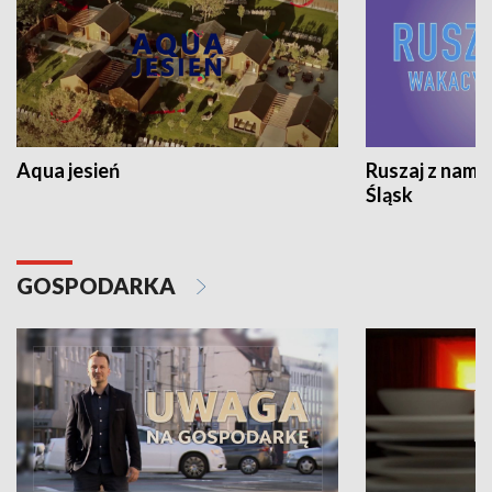
Aqua jesień
Ruszaj z nami
Śląsk
GOSPODARKA